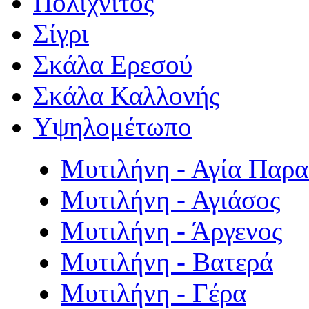
Πολιχνίτος
Σίγρι
Σκάλα Ερεσού
Σκάλα Καλλονής
Υψηλομέτωπο
Μυτιλήνη - Αγία Παρ
Μυτιλήνη - Αγιάσος
Μυτιλήνη - Άργενος
Μυτιλήνη - Βατερά
Μυτιλήνη - Γέρα