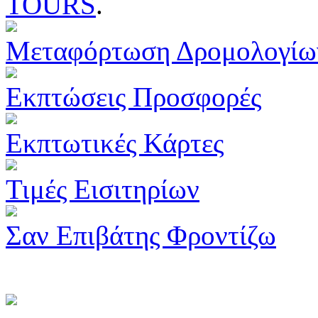
TOURS
.
Μεταφόρτωση Δρομολογίω
Εκπτώσεις Προσφορές
Εκπτωτικές Κάρτες
Τιμές Εισιτηρίων
Σαν Επιβάτης Φροντίζω