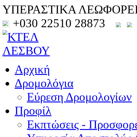
ΥΠΕΡΑΣΤΙΚΑ ΛΕΩΦΟΡΕ
+030 22510 28873
Αρχική
Δρομολόγια
Εύρεση Δρομολογίων
Προφίλ
Εκπτώσεις - Προσφορ