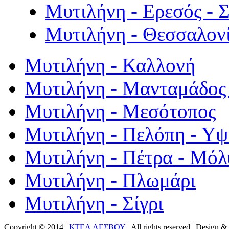
Μυτιλήνη - Ερεσός - 
Μυτιλήνη - Θεσσαλον
Μυτιλήνη - Καλλονή
Μυτιλήνη - Μανταμάδος 
Μυτιλήνη - Μεσότοπος
Μυτιλήνη - Πελόπη - Υ
Μυτιλήνη - Πέτρα - Μόλ
Μυτιλήνη - Πλωμάρι
Μυτιλήνη - Σίγρι
Copyright © 2014 |
ΚΤΕΛ ΛΕΣΒΟΥ
| All rights reserved | Design
& 