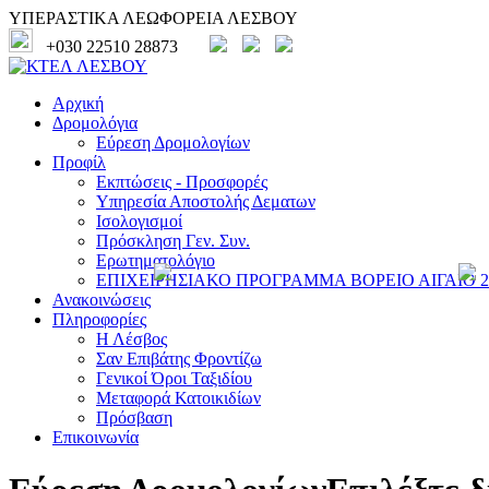
ΥΠΕΡΑΣΤΙΚΑ ΛΕΩΦΟΡΕΙΑ ΛΕΣΒΟΥ
+030 22510 28873
Αρχική
Δρομολόγια
Εύρεση Δρομολογίων
Προφίλ
Εκπτώσεις - Προσφορές
Υπηρεσία Αποστολής Δεματων
Ισολογισμοί
Πρόσκληση Γεν. Συν.
Ερωτηματολόγιο
ΕΠΙΧΕΙΡΗΣΙΑΚΟ ΠΡΟΓΡΑΜΜΑ ΒΟΡΕΙΟ ΑΙΓΑΙΟ 20
Ανακοινώσεις
Πληροφορίες
Η Λέσβος
Σαν Επιβάτης Φροντίζω
Γενικοί Όροι Ταξιδίου
Μεταφορά Κατοικιδίων
Πρόσβαση
Επικοινωνία