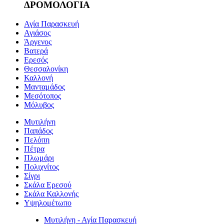
ΔΡΟΜΟΛΟΓΙΑ
Αγία Παρασκευή
Αγιάσος
Άργενος
Βατερά
Ερεσός
Θεσσαλονίκη
Καλλονή
Μανταμάδος
Μεσότοπος
Μόλυβος
Μυτιλήνη
Παπάδος
Πελόπη
Πέτρα
Πλωμάρι
Πολιχνίτος
Σίγρι
Σκάλα Ερεσού
Σκάλα Καλλονής
Υψηλομέτωπο
Μυτιλήνη - Αγία Παρασκευή