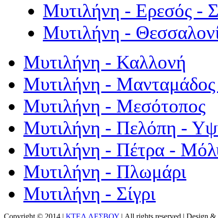
Μυτιλήνη - Ερεσός - 
Μυτιλήνη - Θεσσαλον
Μυτιλήνη - Καλλονή
Μυτιλήνη - Μανταμάδος 
Μυτιλήνη - Μεσότοπος
Μυτιλήνη - Πελόπη - Υ
Μυτιλήνη - Πέτρα - Μόλ
Μυτιλήνη - Πλωμάρι
Μυτιλήνη - Σίγρι
Copyright © 2014 |
ΚΤΕΛ ΛΕΣΒΟΥ
| All rights reserved | Design
& 