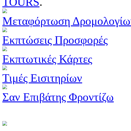
TOURS
.
Μεταφόρτωση Δρομολογίω
Εκπτώσεις Προσφορές
Εκπτωτικές Κάρτες
Τιμές Εισιτηρίων
Σαν Επιβάτης Φροντίζω