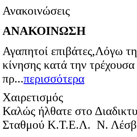
Ανακοινώσεις
ΑΝΑΚΟΙΝΩΣΗ
Αγαπητοί επιβάτες,Λόγω τη
κίνησης κατά την τρέχουσα
πρ...
περισσότερα
Χαιρετισμός
Καλώς ήλθατε στο Διαδικτ
Σταθμού Κ.Τ.Ε.Λ. Ν. Λέσβ