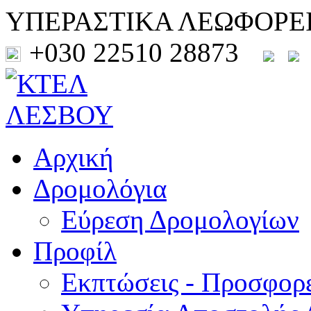
ΥΠΕΡΑΣΤΙΚΑ ΛΕΩΦΟΡΕ
+030 22510 28873
Αρχική
Δρομολόγια
Εύρεση Δρομολογίων
Προφίλ
Εκπτώσεις - Προσφορ