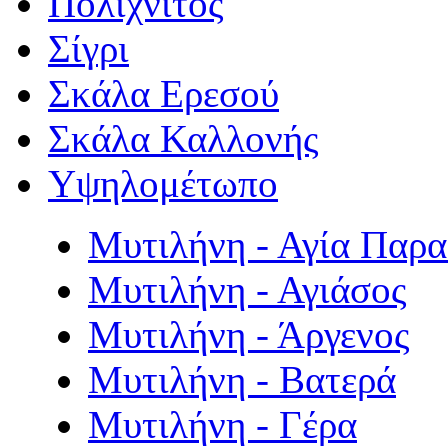
Πολιχνίτος
Σίγρι
Σκάλα Ερεσού
Σκάλα Καλλονής
Υψηλομέτωπο
Μυτιλήνη - Αγία Παρ
Μυτιλήνη - Αγιάσος
Μυτιλήνη - Άργενος
Μυτιλήνη - Βατερά
Μυτιλήνη - Γέρα