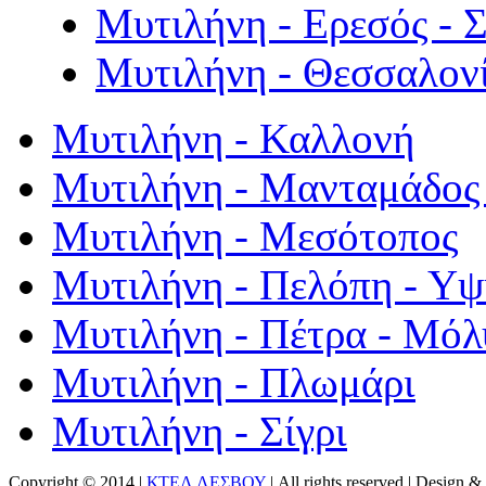
Μυτιλήνη - Ερεσός - 
Μυτιλήνη - Θεσσαλον
Μυτιλήνη - Καλλονή
Μυτιλήνη - Μανταμάδος 
Μυτιλήνη - Μεσότοπος
Μυτιλήνη - Πελόπη - Υ
Μυτιλήνη - Πέτρα - Μόλ
Μυτιλήνη - Πλωμάρι
Μυτιλήνη - Σίγρι
Copyright © 2014 |
ΚΤΕΛ ΛΕΣΒΟΥ
| All rights reserved | Design
& 