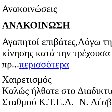
Ανακοινώσεις
ΑΝΑΚΟΙΝΩΣΗ
Αγαπητοί επιβάτες,Λόγω τη
κίνησης κατά την τρέχουσα
πρ...
περισσότερα
Χαιρετισμός
Καλώς ήλθατε στο Διαδικτ
Σταθμού Κ.Τ.Ε.Λ. Ν. Λέσβ