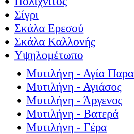
Πολιχνίτος
Σίγρι
Σκάλα Ερεσού
Σκάλα Καλλονής
Υψηλομέτωπο
Μυτιλήνη - Αγία Παρ
Μυτιλήνη - Αγιάσος
Μυτιλήνη - Άργενος
Μυτιλήνη - Βατερά
Μυτιλήνη - Γέρα