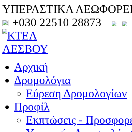
ΥΠΕΡΑΣΤΙΚΑ ΛΕΩΦΟΡΕ
+030 22510 28873
Αρχική
Δρομολόγια
Εύρεση Δρομολογίων
Προφίλ
Εκπτώσεις - Προσφορ