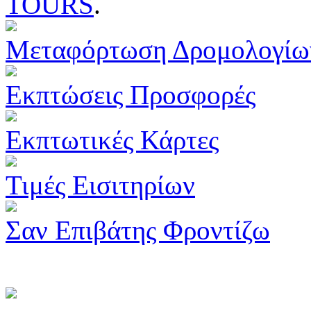
TOURS
.
Μεταφόρτωση Δρομολογίω
Εκπτώσεις Προσφορές
Εκπτωτικές Κάρτες
Τιμές Εισιτηρίων
Σαν Επιβάτης Φροντίζω