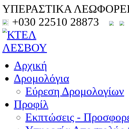
ΥΠΕΡΑΣΤΙΚΑ ΛΕΩΦΟΡΕ
+030 22510 28873
Αρχική
Δρομολόγια
Εύρεση Δρομολογίων
Προφίλ
Εκπτώσεις - Προσφορ