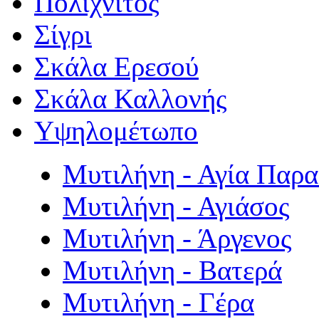
Πολιχνίτος
Σίγρι
Σκάλα Ερεσού
Σκάλα Καλλονής
Υψηλομέτωπο
Μυτιλήνη - Αγία Παρ
Μυτιλήνη - Αγιάσος
Μυτιλήνη - Άργενος
Μυτιλήνη - Βατερά
Μυτιλήνη - Γέρα