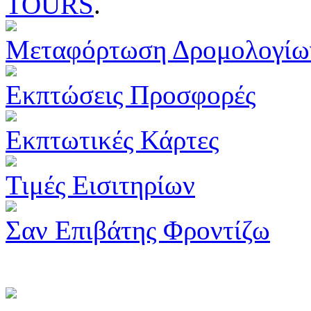
TOURS
.
Μεταφόρτωση Δρομολογίω
Εκπτώσεις Προσφορές
Εκπτωτικές Κάρτες
Τιμές Εισιτηρίων
Σαν Επιβάτης Φροντίζω