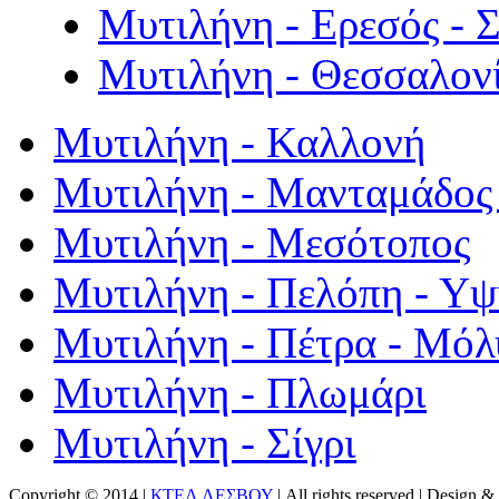
Μυτιλήνη - Ερεσός - 
Μυτιλήνη - Θεσσαλον
Μυτιλήνη - Καλλονή
Μυτιλήνη - Μανταμάδος 
Μυτιλήνη - Μεσότοπος
Μυτιλήνη - Πελόπη - Υ
Μυτιλήνη - Πέτρα - Μόλ
Μυτιλήνη - Πλωμάρι
Μυτιλήνη - Σίγρι
Copyright © 2014 |
ΚΤΕΛ ΛΕΣΒΟΥ
| All rights reserved | Design
& 