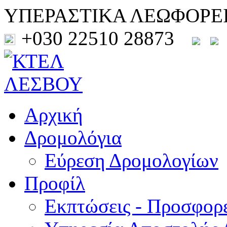
ΥΠΕΡΑΣΤΙΚΑ ΛΕΩΦΟΡΕ
+030 22510 28873
Αρχική
Δρομολόγια
Εύρεση Δρομολογίων
Προφίλ
Εκπτώσεις - Προσφορ