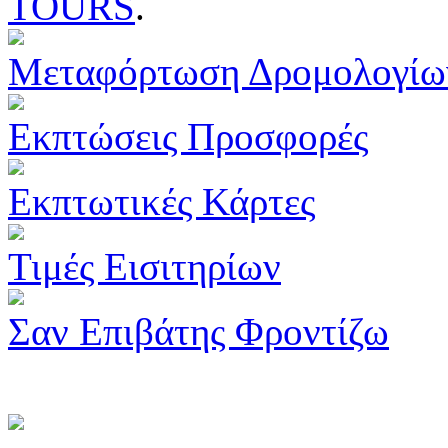
TOURS
.
Μεταφόρτωση Δρομολογίω
Εκπτώσεις Προσφορές
Εκπτωτικές Κάρτες
Τιμές Εισιτηρίων
Σαν Επιβάτης Φροντίζω