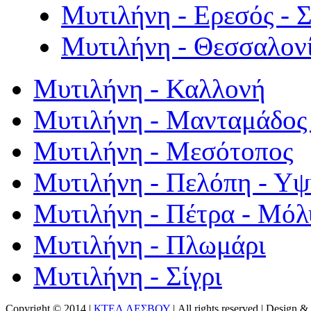
Μυτιλήνη - Ερεσός - 
Μυτιλήνη - Θεσσαλον
Μυτιλήνη - Καλλονή
Μυτιλήνη - Μανταμάδος 
Μυτιλήνη - Μεσότοπος
Μυτιλήνη - Πελόπη - Υ
Μυτιλήνη - Πέτρα - Μόλ
Μυτιλήνη - Πλωμάρι
Μυτιλήνη - Σίγρι
Copyright © 2014 |
ΚΤΕΛ ΛΕΣΒΟΥ
| All rights reserved | Design
& 