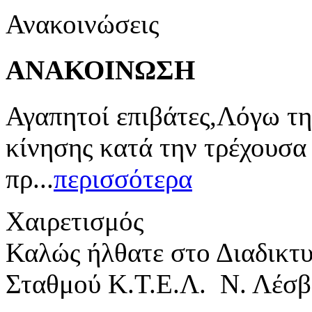
Ανακοινώσεις
ΑΝΑΚΟΙΝΩΣΗ
Αγαπητοί επιβάτες,Λόγω τη
κίνησης κατά την τρέχουσα
πρ...
περισσότερα
Χαιρετισμός
Καλώς ήλθατε στο Διαδικτ
Σταθμού Κ.Τ.Ε.Λ. Ν. Λέσβ