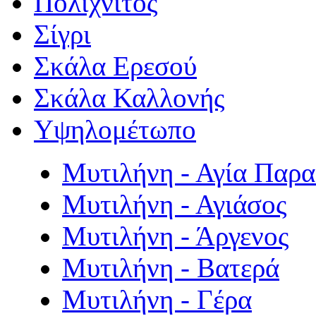
Πολιχνίτος
Σίγρι
Σκάλα Ερεσού
Σκάλα Καλλονής
Υψηλομέτωπο
Μυτιλήνη - Αγία Παρ
Μυτιλήνη - Αγιάσος
Μυτιλήνη - Άργενος
Μυτιλήνη - Βατερά
Μυτιλήνη - Γέρα