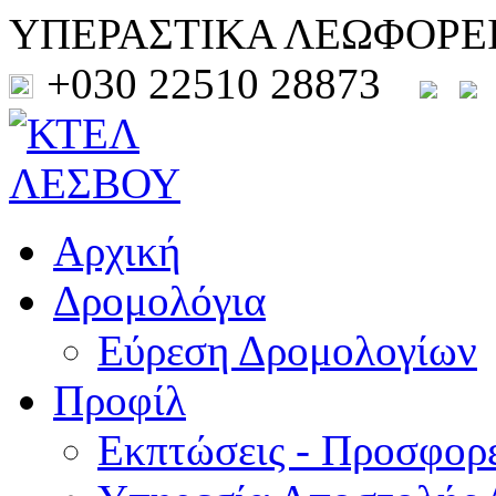
ΥΠΕΡΑΣΤΙΚΑ ΛΕΩΦΟΡΕ
+030 22510 28873
Αρχική
Δρομολόγια
Εύρεση Δρομολογίων
Προφίλ
Εκπτώσεις - Προσφορ