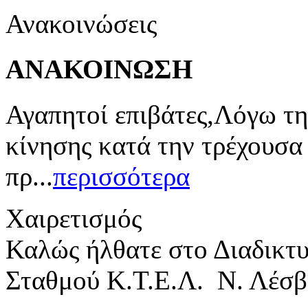
Ανακοινώσεις
ΑΝΑΚΟΙΝΩΣΗ
Αγαπητοί επιβάτες,Λόγω τη
κίνησης κατά την τρέχουσα
πρ...
περισσότερα
Χαιρετισμός
Καλώς ήλθατε στο Διαδικτ
Σταθμού Κ.Τ.Ε.Λ. Ν. Λέσβ