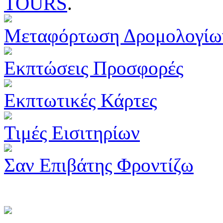
TOURS
.
Μεταφόρτωση Δρομολογίω
Εκπτώσεις Προσφορές
Εκπτωτικές Κάρτες
Τιμές Εισιτηρίων
Σαν Επιβάτης Φροντίζω