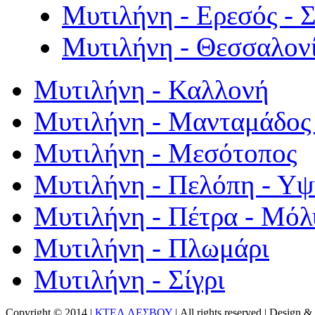
Μυτιλήνη - Ερεσός - 
Μυτιλήνη - Θεσσαλον
Μυτιλήνη - Καλλονή
Μυτιλήνη - Μανταμάδος 
Μυτιλήνη - Μεσότοπος
Μυτιλήνη - Πελόπη - Υ
Μυτιλήνη - Πέτρα - Μόλ
Μυτιλήνη - Πλωμάρι
Μυτιλήνη - Σίγρι
Copyright © 2014 |
ΚΤΕΛ ΛΕΣΒΟΥ
| All rights reserved | Design
& 