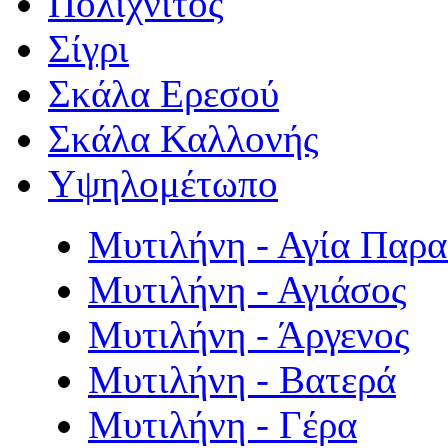
Πολιχνίτος
Σίγρι
Σκάλα Ερεσού
Σκάλα Καλλονής
Υψηλομέτωπο
Μυτιλήνη - Αγία Παρ
Μυτιλήνη - Αγιάσος
Μυτιλήνη - Άργενος
Μυτιλήνη - Βατερά
Μυτιλήνη - Γέρα