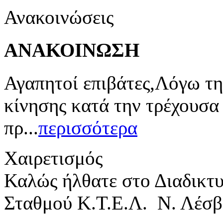
Ανακοινώσεις
ΑΝΑΚΟΙΝΩΣΗ
Αγαπητοί επιβάτες,Λόγω τη
κίνησης κατά την τρέχουσα
πρ...
περισσότερα
Χαιρετισμός
Καλώς ήλθατε στο Διαδικτ
Σταθμού Κ.Τ.Ε.Λ. Ν. Λέσβ