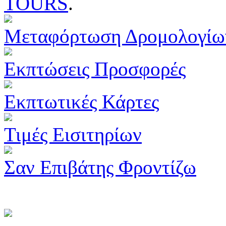
TOURS
.
Μεταφόρτωση Δρομολογίω
Εκπτώσεις Προσφορές
Εκπτωτικές Κάρτες
Τιμές Εισιτηρίων
Σαν Επιβάτης Φροντίζω