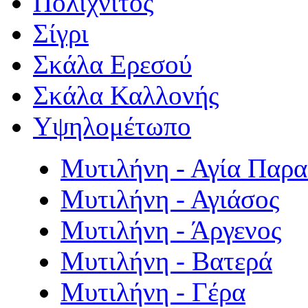
Πολιχνίτος
Σίγρι
Σκάλα Ερεσού
Σκάλα Καλλονής
Υψηλομέτωπο
Μυτιλήνη - Αγία Παρ
Μυτιλήνη - Αγιάσος
Μυτιλήνη - Άργενος
Μυτιλήνη - Βατερά
Μυτιλήνη - Γέρα