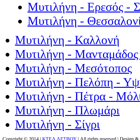
Μυτιλήνη - Ερεσός - 
Μυτιλήνη - Θεσσαλον
Μυτιλήνη - Καλλονή
Μυτιλήνη - Μανταμάδος 
Μυτιλήνη - Μεσότοπος
Μυτιλήνη - Πελόπη - Υ
Μυτιλήνη - Πέτρα - Μόλ
Μυτιλήνη - Πλωμάρι
Μυτιλήνη - Σίγρι
Copyright © 2014 |
ΚΤΕΛ ΛΕΣΒΟΥ
| All rights reserved | Design
& 