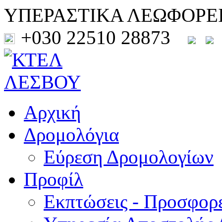
ΥΠΕΡΑΣΤΙΚΑ ΛΕΩΦΟΡΕ
+030 22510 28873
Αρχική
Δρομολόγια
Εύρεση Δρομολογίων
Προφίλ
Εκπτώσεις - Προσφορ