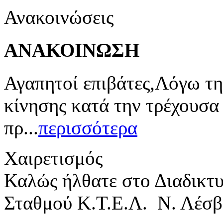
Ανακοινώσεις
ΑΝΑΚΟΙΝΩΣΗ
Αγαπητοί επιβάτες,Λόγω τη
κίνησης κατά την τρέχουσα
πρ...
περισσότερα
Χαιρετισμός
Καλώς ήλθατε στο Διαδικτ
Σταθμού Κ.Τ.Ε.Λ. Ν. Λέσβ