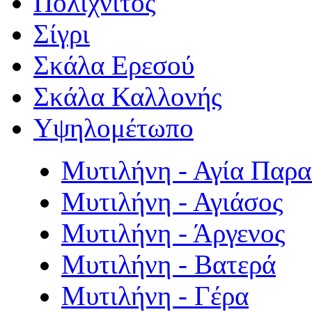
Πολιχνίτος
Σίγρι
Σκάλα Ερεσού
Σκάλα Καλλονής
Υψηλομέτωπο
Μυτιλήνη - Αγία Παρ
Μυτιλήνη - Αγιάσος
Μυτιλήνη - Άργενος
Μυτιλήνη - Βατερά
Μυτιλήνη - Γέρα