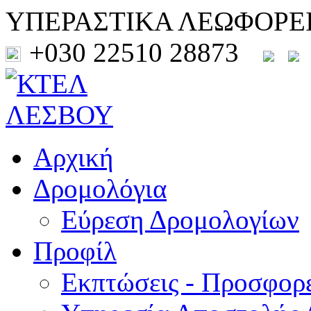
ΥΠΕΡΑΣΤΙΚΑ ΛΕΩΦΟΡΕ
+030 22510 28873
Αρχική
Δρομολόγια
Εύρεση Δρομολογίων
Προφίλ
Εκπτώσεις - Προσφορ