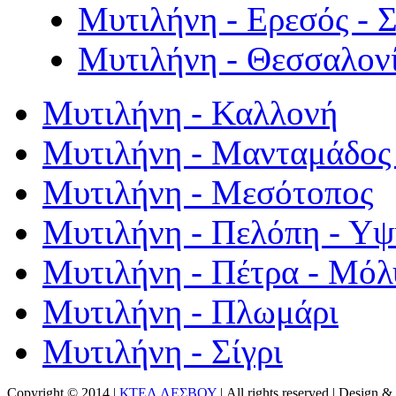
Μυτιλήνη - Ερεσός - 
Μυτιλήνη - Θεσσαλον
Μυτιλήνη - Καλλονή
Μυτιλήνη - Μανταμάδος 
Μυτιλήνη - Μεσότοπος
Μυτιλήνη - Πελόπη - Υ
Μυτιλήνη - Πέτρα - Μόλ
Μυτιλήνη - Πλωμάρι
Μυτιλήνη - Σίγρι
Copyright © 2014 |
ΚΤΕΛ ΛΕΣΒΟΥ
| All rights reserved | Design
& 