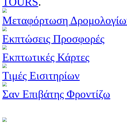
TOURS
.
Μεταφόρτωση Δρομολογίω
Εκπτώσεις Προσφορές
Εκπτωτικές Κάρτες
Τιμές Εισιτηρίων
Σαν Επιβάτης Φροντίζω