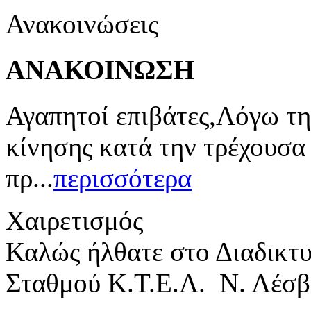
Ανακοινώσεις
ΑΝΑΚΟΙΝΩΣΗ
Αγαπητοί επιβάτες,Λόγω τη
κίνησης κατά την τρέχουσα
πρ...
περισσότερα
Χαιρετισμός
Καλώς ήλθατε στο Διαδικτ
Σταθμού Κ.Τ.Ε.Λ. Ν. Λέσβ