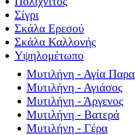
Πολιχνίτος
Σίγρι
Σκάλα Ερεσού
Σκάλα Καλλονής
Υψηλομέτωπο
Μυτιλήνη - Αγία Παρ
Μυτιλήνη - Αγιάσος
Μυτιλήνη - Άργενος
Μυτιλήνη - Βατερά
Μυτιλήνη - Γέρα