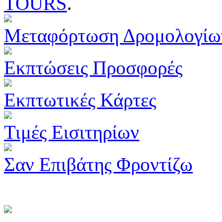
TOURS
.
Μεταφόρτωση Δρομολογίω
Εκπτώσεις Προσφορές
Εκπτωτικές Κάρτες
Τιμές Εισιτηρίων
Σαν Επιβάτης Φροντίζω