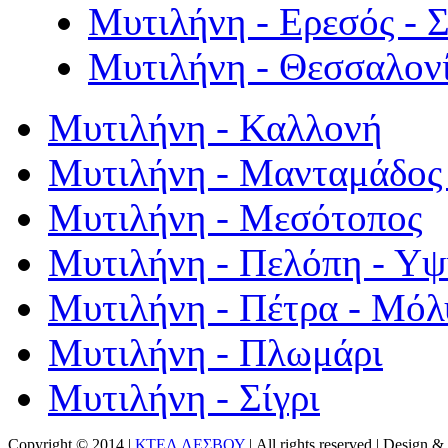
Μυτιλήνη - Ερεσός - 
Μυτιλήνη - Θεσσαλον
Μυτιλήνη - Καλλονή
Μυτιλήνη - Μανταμάδος 
Μυτιλήνη - Μεσότοπος
Μυτιλήνη - Πελόπη - Υ
Μυτιλήνη - Πέτρα - Μόλ
Μυτιλήνη - Πλωμάρι
Μυτιλήνη - Σίγρι
Copyright © 2014 |
ΚΤΕΛ ΛΕΣΒΟΥ
| All rights reserved | Design
& 