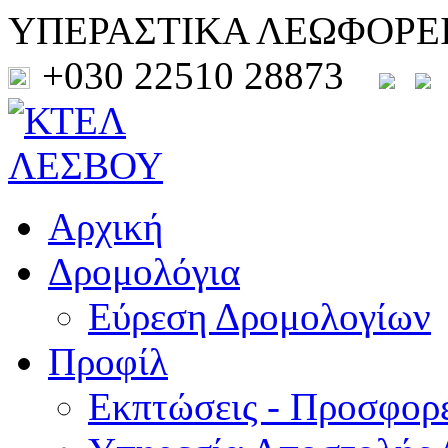
ΥΠΕΡΑΣΤΙΚΑ ΛΕΩΦΟΡΕ
+030 22510 28873
Αρχική
Δρομολόγια
Εύρεση Δρομολογίων
Προφίλ
Εκπτώσεις - Προσφορ