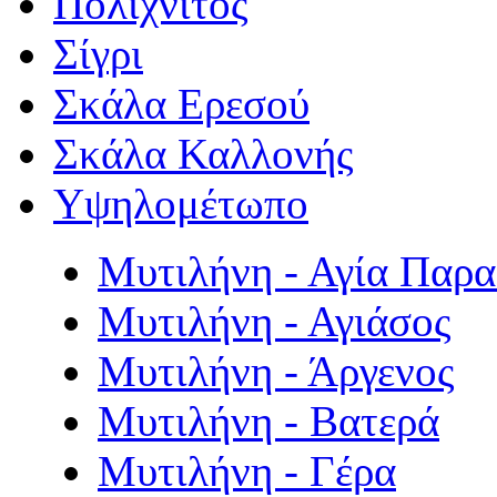
Πολιχνίτος
Σίγρι
Σκάλα Ερεσού
Σκάλα Καλλονής
Υψηλομέτωπο
Μυτιλήνη - Αγία Παρ
Μυτιλήνη - Αγιάσος
Μυτιλήνη - Άργενος
Μυτιλήνη - Βατερά
Μυτιλήνη - Γέρα