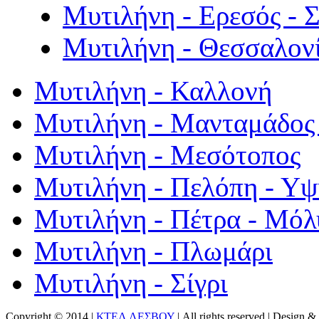
Μυτιλήνη - Ερεσός - 
Μυτιλήνη - Θεσσαλον
Μυτιλήνη - Καλλονή
Μυτιλήνη - Μανταμάδος 
Μυτιλήνη - Μεσότοπος
Μυτιλήνη - Πελόπη - Υ
Μυτιλήνη - Πέτρα - Μόλ
Μυτιλήνη - Πλωμάρι
Μυτιλήνη - Σίγρι
Copyright © 2014 |
ΚΤΕΛ ΛΕΣΒΟΥ
| All rights reserved | Design
& 