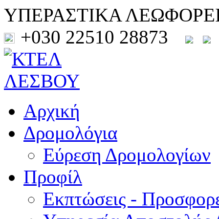
ΥΠΕΡΑΣΤΙΚΑ ΛΕΩΦΟΡΕ
+030 22510 28873
Αρχική
Δρομολόγια
Εύρεση Δρομολογίων
Προφίλ
Εκπτώσεις - Προσφορ