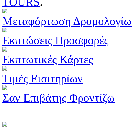
TOURS
.
Μεταφόρτωση Δρομολογίω
Εκπτώσεις Προσφορές
Εκπτωτικές Κάρτες
Τιμές Εισιτηρίων
Σαν Επιβάτης Φροντίζω