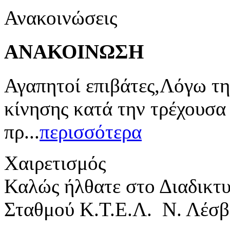
Ανακοινώσεις
ΑΝΑΚΟΙΝΩΣΗ
Αγαπητοί επιβάτες,Λόγω τη
κίνησης κατά την τρέχουσα
πρ...
περισσότερα
Χαιρετισμός
Καλώς ήλθατε στο Διαδικτ
Σταθμού Κ.Τ.Ε.Λ. Ν. Λέσβ