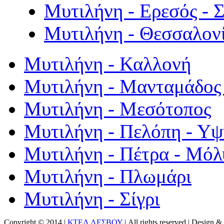
Μυτιλήνη - Ερεσός - 
Μυτιλήνη - Θεσσαλον
Μυτιλήνη - Καλλονή
Μυτιλήνη - Μανταμάδος 
Μυτιλήνη - Μεσότοπος
Μυτιλήνη - Πελόπη - Υ
Μυτιλήνη - Πέτρα - Μόλ
Μυτιλήνη - Πλωμάρι
Μυτιλήνη - Σίγρι
Copyright © 2014 |
ΚΤΕΛ ΛΕΣΒΟΥ
| All rights reserved | Design
& 