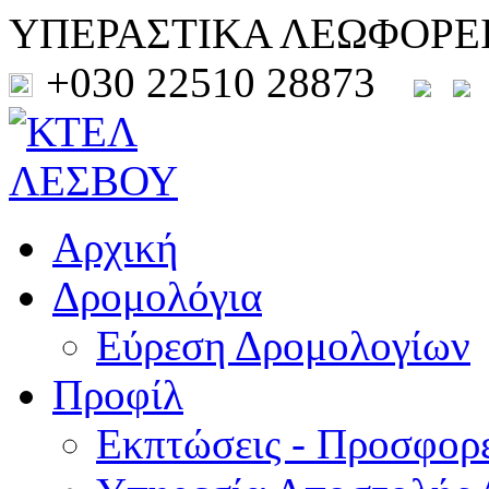
ΥΠΕΡΑΣΤΙΚΑ ΛΕΩΦΟΡΕ
+030 22510 28873
Αρχική
Δρομολόγια
Εύρεση Δρομολογίων
Προφίλ
Εκπτώσεις - Προσφορ