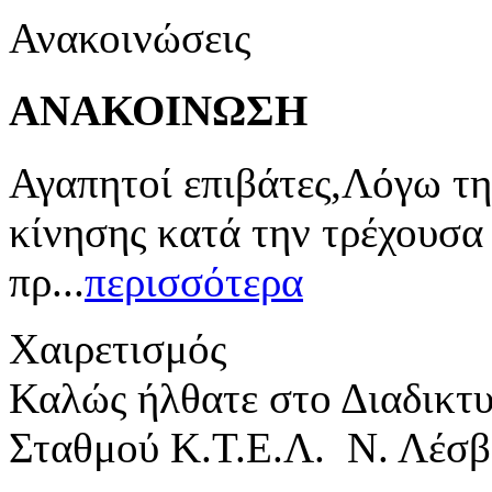
Ανακοινώσεις
ΑΝΑΚΟΙΝΩΣΗ
Αγαπητοί επιβάτες,Λόγω τη
κίνησης κατά την τρέχουσα
πρ...
περισσότερα
Χαιρετισμός
Καλώς ήλθατε στο Διαδικτ
Σταθμού Κ.Τ.Ε.Λ. Ν. Λέσβ