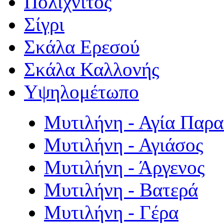
Πολιχνίτος
Σίγρι
Σκάλα Ερεσού
Σκάλα Καλλονής
Υψηλομέτωπο
Μυτιλήνη - Αγία Παρ
Μυτιλήνη - Αγιάσος
Μυτιλήνη - Άργενος
Μυτιλήνη - Βατερά
Μυτιλήνη - Γέρα