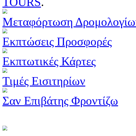
TOURS
.
Μεταφόρτωση Δρομολογίω
Εκπτώσεις Προσφορές
Εκπτωτικές Κάρτες
Τιμές Εισιτηρίων
Σαν Επιβάτης Φροντίζω