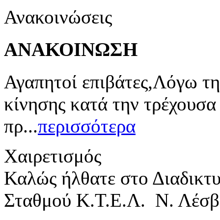
Ανακοινώσεις
ΑΝΑΚΟΙΝΩΣΗ
Αγαπητοί επιβάτες,Λόγω τη
κίνησης κατά την τρέχουσα
πρ...
περισσότερα
Χαιρετισμός
Καλώς ήλθατε στο Διαδικτ
Σταθμού Κ.Τ.Ε.Λ. Ν. Λέσβ