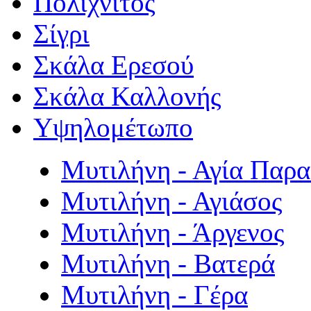
Πολιχνίτος
Σίγρι
Σκάλα Ερεσού
Σκάλα Καλλονής
Υψηλομέτωπο
Μυτιλήνη - Αγία Παρ
Μυτιλήνη - Αγιάσος
Μυτιλήνη - Άργενος
Μυτιλήνη - Βατερά
Μυτιλήνη - Γέρα