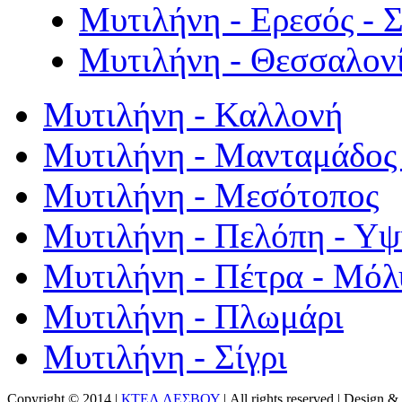
Μυτιλήνη - Ερεσός - 
Μυτιλήνη - Θεσσαλον
Μυτιλήνη - Καλλονή
Μυτιλήνη - Μανταμάδος 
Μυτιλήνη - Μεσότοπος
Μυτιλήνη - Πελόπη - Υ
Μυτιλήνη - Πέτρα - Μόλ
Μυτιλήνη - Πλωμάρι
Μυτιλήνη - Σίγρι
Copyright © 2014 |
ΚΤΕΛ ΛΕΣΒΟΥ
| All rights reserved | Design
& 