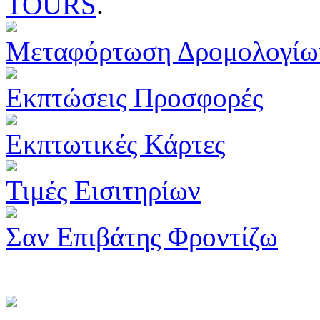
TOURS
.
Μεταφόρτωση Δρομολογίω
Εκπτώσεις Προσφορές
Εκπτωτικές Κάρτες
Τιμές Εισιτηρίων
Σαν Επιβάτης Φροντίζω