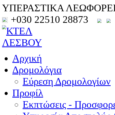
ΥΠΕΡΑΣΤΙΚΑ ΛΕΩΦΟΡΕ
+030 22510 28873
Αρχική
Δρομολόγια
Εύρεση Δρομολογίων
Προφίλ
Εκπτώσεις - Προσφορ