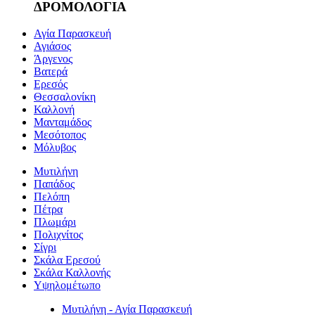
ΔΡΟΜΟΛΟΓΙΑ
Αγία Παρασκευή
Αγιάσος
Άργενος
Βατερά
Ερεσός
Θεσσαλονίκη
Καλλονή
Μανταμάδος
Μεσότοπος
Μόλυβος
Μυτιλήνη
Παπάδος
Πελόπη
Πέτρα
Πλωμάρι
Πολιχνίτος
Σίγρι
Σκάλα Ερεσού
Σκάλα Καλλονής
Υψηλομέτωπο
Μυτιλήνη - Αγία Παρασκευή