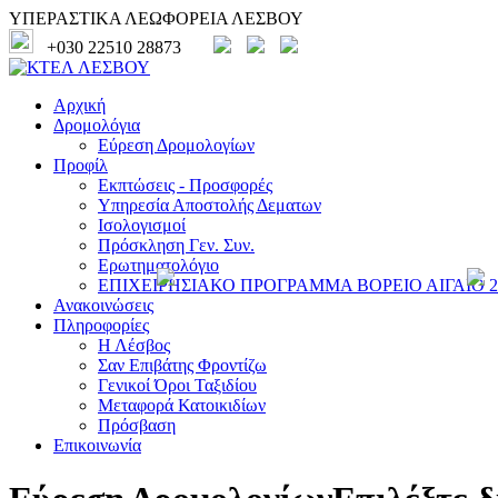
ΥΠΕΡΑΣΤΙΚΑ ΛΕΩΦΟΡΕΙΑ ΛΕΣΒΟΥ
+030 22510 28873
Αρχική
Δρομολόγια
Εύρεση Δρομολογίων
Προφίλ
Εκπτώσεις - Προσφορές
Υπηρεσία Αποστολής Δεματων
Ισολογισμοί
Πρόσκληση Γεν. Συν.
Ερωτηματολόγιο
ΕΠΙΧΕΙΡΗΣΙΑΚΟ ΠΡΟΓΡΑΜΜΑ ΒΟΡΕΙΟ ΑΙΓΑΙΟ 20
Ανακοινώσεις
Πληροφορίες
Η Λέσβος
Σαν Επιβάτης Φροντίζω
Γενικοί Όροι Ταξιδίου
Μεταφορά Κατοικιδίων
Πρόσβαση
Επικοινωνία