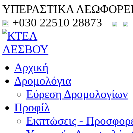
ΥΠΕΡΑΣΤΙΚΑ ΛΕΩΦΟΡΕ
+030 22510 28873
Αρχική
Δρομολόγια
Εύρεση Δρομολογίων
Προφίλ
Εκπτώσεις - Προσφορ