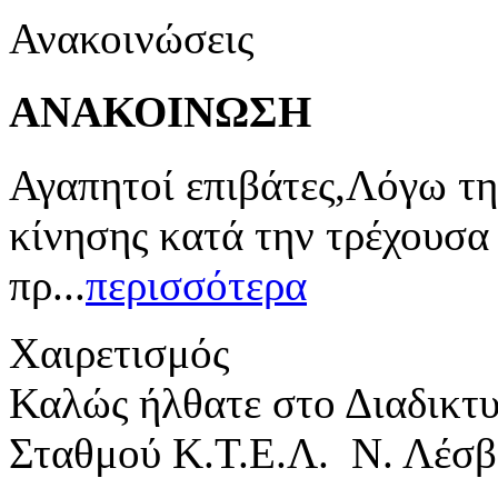
Ανακοινώσεις
ΑΝΑΚΟΙΝΩΣΗ
Αγαπητοί επιβάτες,Λόγω τη
κίνησης κατά την τρέχουσα
πρ...
περισσότερα
Χαιρετισμός
Καλώς ήλθατε στο Διαδικτ
Σταθμού Κ.Τ.Ε.Λ. Ν. Λέσβ