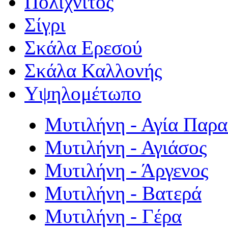
Πολιχνίτος
Σίγρι
Σκάλα Ερεσού
Σκάλα Καλλονής
Υψηλομέτωπο
Μυτιλήνη - Αγία Παρ
Μυτιλήνη - Αγιάσος
Μυτιλήνη - Άργενος
Μυτιλήνη - Βατερά
Μυτιλήνη - Γέρα