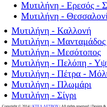
Μυτιλήνη - Ερεσός - 
Μυτιλήνη - Θεσσαλον
Μυτιλήνη - Καλλονή
Μυτιλήνη - Μανταμάδος 
Μυτιλήνη - Μεσότοπος
Μυτιλήνη - Πελόπη - Υ
Μυτιλήνη - Πέτρα - Μόλ
Μυτιλήνη - Πλωμάρι
Μυτιλήνη - Σίγρι
Copyright © 2014 |
ΚΤΕΛ ΛΕΣΒΟΥ
| All rights reserved | Design
& 