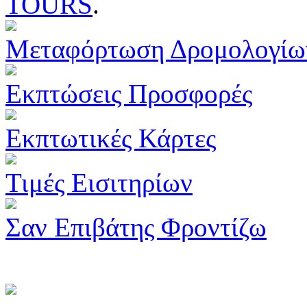
TOURS
.
Μεταφόρτωση Δρομολογίω
Εκπτώσεις Προσφορές
Εκπτωτικές Κάρτες
Τιμές Εισιτηρίων
Σαν Επιβάτης Φροντίζω