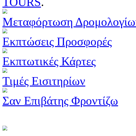
TOURS
.
Μεταφόρτωση Δρομολογίω
Εκπτώσεις Προσφορές
Εκπτωτικές Κάρτες
Τιμές Εισιτηρίων
Σαν Επιβάτης Φροντίζω