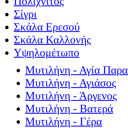
Πολιχνίτος
Σίγρι
Σκάλα Ερεσού
Σκάλα Καλλονής
Υψηλομέτωπο
Μυτιλήνη - Αγία Παρ
Μυτιλήνη - Αγιάσος
Μυτιλήνη - Άργενος
Μυτιλήνη - Βατερά
Μυτιλήνη - Γέρα