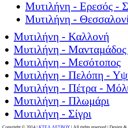
Μυτιλήνη - Ερεσός - 
Μυτιλήνη - Θεσσαλον
Μυτιλήνη - Καλλονή
Μυτιλήνη - Μανταμάδος 
Μυτιλήνη - Μεσότοπος
Μυτιλήνη - Πελόπη - Υ
Μυτιλήνη - Πέτρα - Μόλ
Μυτιλήνη - Πλωμάρι
Μυτιλήνη - Σίγρι
Copyright © 2014 |
ΚΤΕΛ ΛΕΣΒΟΥ
| All rights reserved | Design
& 