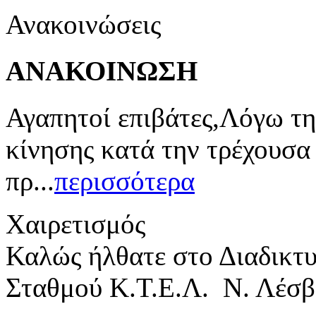
Ανακοινώσεις
ΑΝΑΚΟΙΝΩΣΗ
Αγαπητοί επιβάτες,Λόγω τη
κίνησης κατά την τρέχουσα
πρ...
περισσότερα
Χαιρετισμός
Καλώς ήλθατε στο Διαδικτ
Σταθμού Κ.Τ.Ε.Λ. Ν. Λέσβ