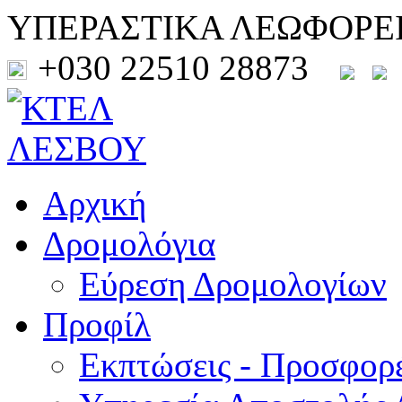
ΥΠΕΡΑΣΤΙΚΑ ΛΕΩΦΟΡΕ
+030 22510 28873
Αρχική
Δρομολόγια
Εύρεση Δρομολογίων
Προφίλ
Εκπτώσεις - Προσφορ