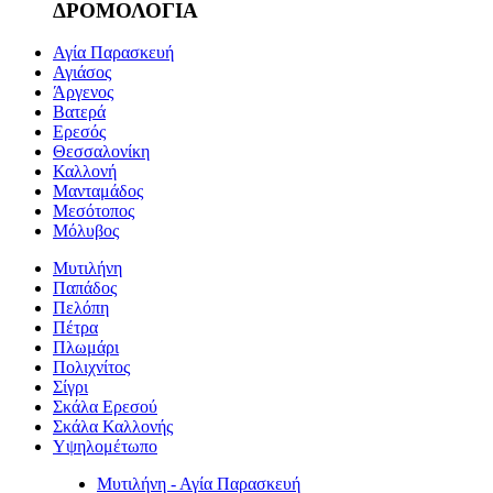
ΔΡΟΜΟΛΟΓΙΑ
Αγία Παρασκευή
Αγιάσος
Άργενος
Βατερά
Ερεσός
Θεσσαλονίκη
Καλλονή
Μανταμάδος
Μεσότοπος
Μόλυβος
Μυτιλήνη
Παπάδος
Πελόπη
Πέτρα
Πλωμάρι
Πολιχνίτος
Σίγρι
Σκάλα Ερεσού
Σκάλα Καλλονής
Υψηλομέτωπο
Μυτιλήνη - Αγία Παρασκευή