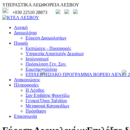
ΥΠΕΡΑΣΤΙΚΑ ΛΕΩΦΟΡΕΙΑ ΛΕΣΒΟΥ
+030 22510 28873
Αρχική
Δρομολόγια
Εύρεση Δρομολογίων
Προφίλ
Εκπτώσεις - Προσφορές
Υπηρεσία Αποστολής Δεματων
Ισολογισμοί
Πρόσκληση Γεν. Συν.
Ερωτηματολόγιο
ΕΠΙΧΕΙΡΗΣΙΑΚΟ ΠΡΟΓΡΑΜΜΑ ΒΟΡΕΙΟ ΑΙΓΑΙΟ 20
Ανακοινώσεις
Πληροφορίες
Η Λέσβος
Σαν Επιβάτης Φροντίζω
Γενικοί Όροι Ταξιδίου
Μεταφορά Κατοικιδίων
Πρόσβαση
Επικοινωνία