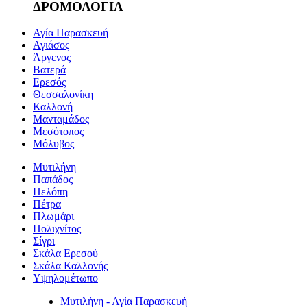
ΔΡΟΜΟΛΟΓΙΑ
Αγία Παρασκευή
Αγιάσος
Άργενος
Βατερά
Ερεσός
Θεσσαλονίκη
Καλλονή
Μανταμάδος
Μεσότοπος
Μόλυβος
Μυτιλήνη
Παπάδος
Πελόπη
Πέτρα
Πλωμάρι
Πολιχνίτος
Σίγρι
Σκάλα Ερεσού
Σκάλα Καλλονής
Υψηλομέτωπο
Μυτιλήνη - Αγία Παρασκευή