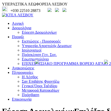
ΥΠΕΡΑΣΤΙΚΑ ΛΕΩΦΟΡΕΙΑ ΛΕΣΒΟΥ
+030 22510 28873
Αρχική
Δρομολόγια
Εύρεση Δρομολογίων
Προφίλ
Εκπτώσεις - Προσφορές
Υπηρεσία Αποστολής Δεματων
Ισολογισμοί
Πρόσκληση Γεν. Συν.
Ερωτηματολόγιο
ΕΠΙΧΕΙΡΗΣΙΑΚΟ ΠΡΟΓΡΑΜΜΑ ΒΟΡΕΙΟ ΑΙΓΑΙΟ 20
Ανακοινώσεις
Πληροφορίες
Η Λέσβος
Σαν Επιβάτης Φροντίζω
Γενικοί Όροι Ταξιδίου
Μεταφορά Κατοικιδίων
Πρόσβαση
Επικοινωνία