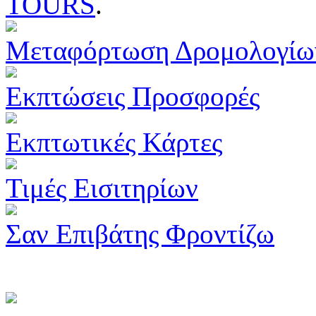
TOURS
.
Μεταφόρτωση Δρομολογίω
Εκπτώσεις Προσφορές
Εκπτωτικές Κάρτες
Τιμές Εισιτηρίων
Σαν Επιβάτης Φροντίζω