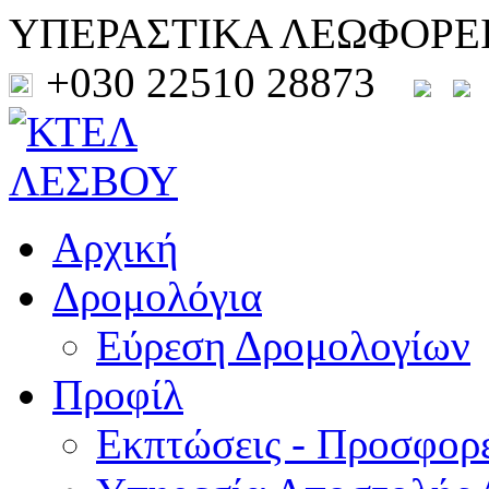
ΥΠΕΡΑΣΤΙΚΑ ΛΕΩΦΟΡΕ
+030 22510 28873
Αρχική
Δρομολόγια
Εύρεση Δρομολογίων
Προφίλ
Εκπτώσεις - Προσφορ