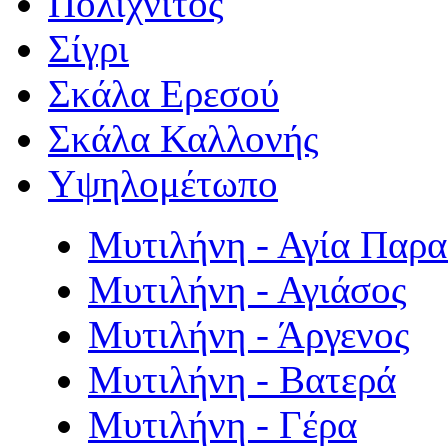
Πολιχνίτος
Σίγρι
Σκάλα Ερεσού
Σκάλα Καλλονής
Υψηλομέτωπο
Μυτιλήνη - Αγία Παρ
Μυτιλήνη - Αγιάσος
Μυτιλήνη - Άργενος
Μυτιλήνη - Βατερά
Μυτιλήνη - Γέρα