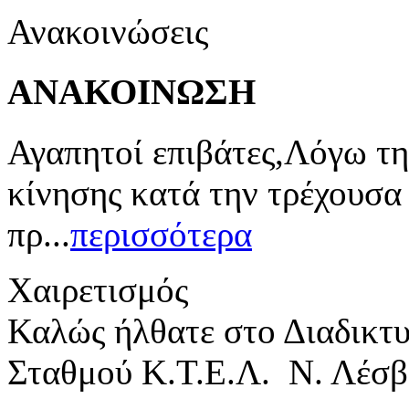
Ανακοινώσεις
ΑΝΑΚΟΙΝΩΣΗ
Αγαπητοί επιβάτες,Λόγω τη
κίνησης κατά την τρέχουσα
πρ...
περισσότερα
Χαιρετισμός
Καλώς ήλθατε στο Διαδικτ
Σταθμού Κ.Τ.Ε.Λ. Ν. Λέσβ