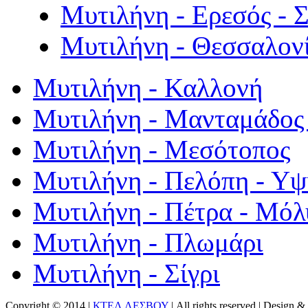
Μυτιλήνη - Ερεσός - 
Μυτιλήνη - Θεσσαλον
Μυτιλήνη - Καλλονή
Μυτιλήνη - Μανταμάδος 
Μυτιλήνη - Μεσότοπος
Μυτιλήνη - Πελόπη - Υ
Μυτιλήνη - Πέτρα - Μόλ
Μυτιλήνη - Πλωμάρι
Μυτιλήνη - Σίγρι
Copyright © 2014 |
ΚΤΕΛ ΛΕΣΒΟΥ
| All rights reserved | Design
& 