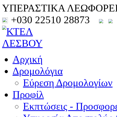
ΥΠΕΡΑΣΤΙΚΑ ΛΕΩΦΟΡΕ
+030 22510 28873
Αρχική
Δρομολόγια
Εύρεση Δρομολογίων
Προφίλ
Εκπτώσεις - Προσφορ