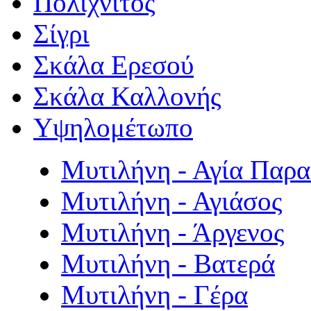
Πολιχνίτος
Σίγρι
Σκάλα Ερεσού
Σκάλα Καλλονής
Υψηλομέτωπο
Μυτιλήνη - Αγία Παρ
Μυτιλήνη - Αγιάσος
Μυτιλήνη - Άργενος
Μυτιλήνη - Βατερά
Μυτιλήνη - Γέρα