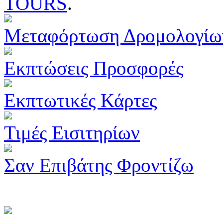
TOURS
.
Μεταφόρτωση Δρομολογίω
Εκπτώσεις Προσφορές
Εκπτωτικές Κάρτες
Τιμές Εισιτηρίων
Σαν Επιβάτης Φροντίζω