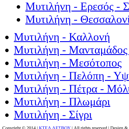
Μυτιλήνη - Ερεσός - 
Μυτιλήνη - Θεσσαλον
Μυτιλήνη - Καλλονή
Μυτιλήνη - Μανταμάδος 
Μυτιλήνη - Μεσότοπος
Μυτιλήνη - Πελόπη - Υ
Μυτιλήνη - Πέτρα - Μόλ
Μυτιλήνη - Πλωμάρι
Μυτιλήνη - Σίγρι
Copyright © 2014 |
ΚΤΕΛ ΛΕΣΒΟΥ
| All rights reserved | Design
& 