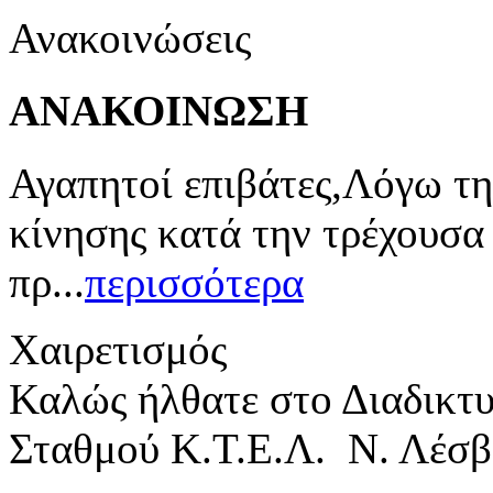
Ανακοινώσεις
ΑΝΑΚΟΙΝΩΣΗ
Αγαπητοί επιβάτες,Λόγω τη
κίνησης κατά την τρέχουσα
πρ...
περισσότερα
Χαιρετισμός
Καλώς ήλθατε στο Διαδικτ
Σταθμού Κ.Τ.Ε.Λ. Ν. Λέσβ