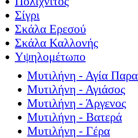
Πολιχνίτος
Σίγρι
Σκάλα Ερεσού
Σκάλα Καλλονής
Υψηλομέτωπο
Μυτιλήνη - Αγία Παρ
Μυτιλήνη - Αγιάσος
Μυτιλήνη - Άργενος
Μυτιλήνη - Βατερά
Μυτιλήνη - Γέρα