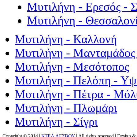
Μυτιλήνη - Ερεσός - 
Μυτιλήνη - Θεσσαλον
Μυτιλήνη - Καλλονή
Μυτιλήνη - Μανταμάδος 
Μυτιλήνη - Μεσότοπος
Μυτιλήνη - Πελόπη - Υ
Μυτιλήνη - Πέτρα - Μόλ
Μυτιλήνη - Πλωμάρι
Μυτιλήνη - Σίγρι
Copyright © 2014 |
ΚΤΕΛ ΛΕΣΒΟΥ
| All rights reserved | Design
& 