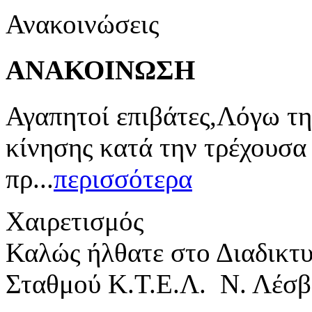
Ανακοινώσεις
ΑΝΑΚΟΙΝΩΣΗ
Αγαπητοί επιβάτες,Λόγω τη
κίνησης κατά την τρέχουσα
πρ...
περισσότερα
Χαιρετισμός
Καλώς ήλθατε στο Διαδικτ
Σταθμού Κ.Τ.Ε.Λ. Ν. Λέσβ