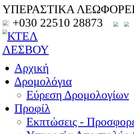
ΥΠΕΡΑΣΤΙΚΑ ΛΕΩΦΟΡΕ
+030 22510 28873
Αρχική
Δρομολόγια
Εύρεση Δρομολογίων
Προφίλ
Εκπτώσεις - Προσφορ