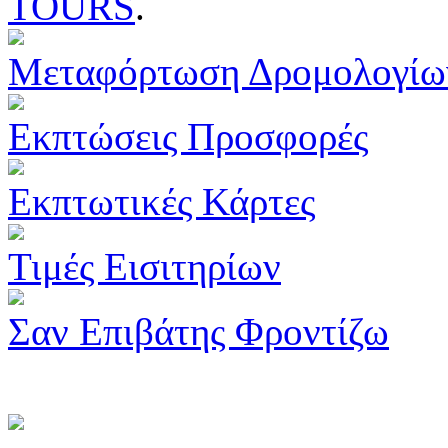
TOURS
.
Μεταφόρτωση Δρομολογίω
Εκπτώσεις Προσφορές
Εκπτωτικές Κάρτες
Τιμές Εισιτηρίων
Σαν Επιβάτης Φροντίζω