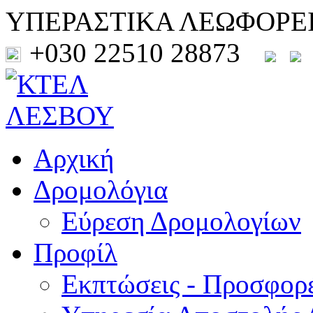
ΥΠΕΡΑΣΤΙΚΑ ΛΕΩΦΟΡΕ
+030 22510 28873
Αρχική
Δρομολόγια
Εύρεση Δρομολογίων
Προφίλ
Εκπτώσεις - Προσφορ