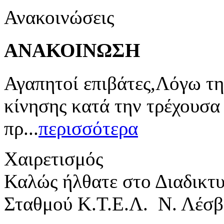
Ανακοινώσεις
ΑΝΑΚΟΙΝΩΣΗ
Αγαπητοί επιβάτες,Λόγω τη
κίνησης κατά την τρέχουσα
πρ...
περισσότερα
Χαιρετισμός
Καλώς ήλθατε στο Διαδικτ
Σταθμού Κ.Τ.Ε.Λ. Ν. Λέσβ