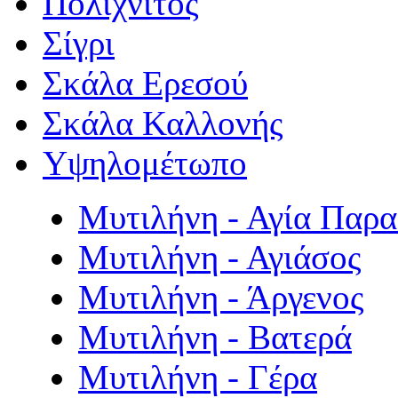
Πολιχνίτος
Σίγρι
Σκάλα Ερεσού
Σκάλα Καλλονής
Υψηλομέτωπο
Μυτιλήνη - Αγία Παρ
Μυτιλήνη - Αγιάσος
Μυτιλήνη - Άργενος
Μυτιλήνη - Βατερά
Μυτιλήνη - Γέρα