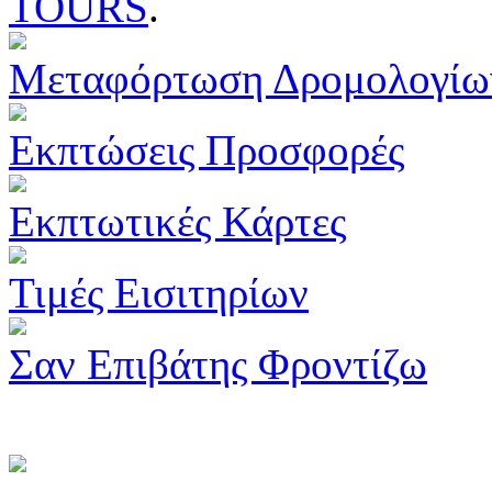
TOURS
.
Μεταφόρτωση Δρομολογίω
Εκπτώσεις Προσφορές
Εκπτωτικές Κάρτες
Τιμές Εισιτηρίων
Σαν Επιβάτης Φροντίζω