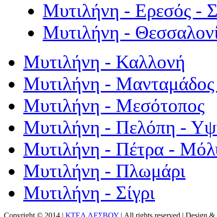
Μυτιλήνη - Ερεσός - 
Μυτιλήνη - Θεσσαλον
Μυτιλήνη - Καλλονή
Μυτιλήνη - Μανταμάδος 
Μυτιλήνη - Μεσότοπος
Μυτιλήνη - Πελόπη - Υ
Μυτιλήνη - Πέτρα - Μόλ
Μυτιλήνη - Πλωμάρι
Μυτιλήνη - Σίγρι
Copyright © 2014 |
ΚΤΕΛ ΛΕΣΒΟΥ
| All rights reserved | Design
& 