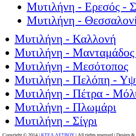
Μυτιλήνη - Ερεσός - 
Μυτιλήνη - Θεσσαλον
Μυτιλήνη - Καλλονή
Μυτιλήνη - Μανταμάδος 
Μυτιλήνη - Μεσότοπος
Μυτιλήνη - Πελόπη - Υ
Μυτιλήνη - Πέτρα - Μόλ
Μυτιλήνη - Πλωμάρι
Μυτιλήνη - Σίγρι
Copyright © 2014 |
ΚΤΕΛ ΛΕΣΒΟΥ
| All rights reserved | Design
& 