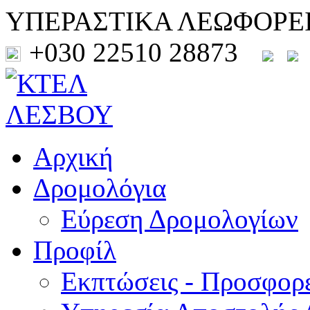
ΥΠΕΡΑΣΤΙΚΑ ΛΕΩΦΟΡΕ
+030 22510 28873
Αρχική
Δρομολόγια
Εύρεση Δρομολογίων
Προφίλ
Εκπτώσεις - Προσφορ