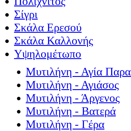
Πολιχνίτος
Σίγρι
Σκάλα Ερεσού
Σκάλα Καλλονής
Υψηλομέτωπο
Μυτιλήνη - Αγία Παρ
Μυτιλήνη - Αγιάσος
Μυτιλήνη - Άργενος
Μυτιλήνη - Βατερά
Μυτιλήνη - Γέρα