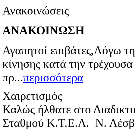
Ανακοινώσεις
ΑΝΑΚΟΙΝΩΣΗ
Αγαπητοί επιβάτες,Λόγω τη
κίνησης κατά την τρέχουσα
πρ...
περισσότερα
Χαιρετισμός
Καλώς ήλθατε στο Διαδικτ
Σταθμού Κ.Τ.Ε.Λ. Ν. Λέσβ