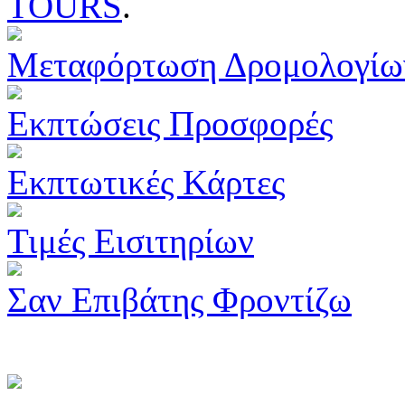
TOURS
.
Μεταφόρτωση Δρομολογίω
Εκπτώσεις Προσφορές
Εκπτωτικές Κάρτες
Τιμές Εισιτηρίων
Σαν Επιβάτης Φροντίζω