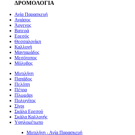
ΔΡΟΜΟΛΟΓΙΑ
Αγία Παρασκευή
Αγιάσος
Άργενος
Βατερά
Ερεσός
Θεσσαλονίκη
Καλλονή
Μανταμάδος
Μεσότοπος
Μόλυβος
Μυτιλήνη
Παπάδος
Πελόπη
Πέτρα
Πλωμάρι
Πολιχνίτος
Σίγρι
Σκάλα Ερεσού
Σκάλα Καλλονής
Υψηλομέτωπο
Μυτιλήνη - Αγία Παρασκευή