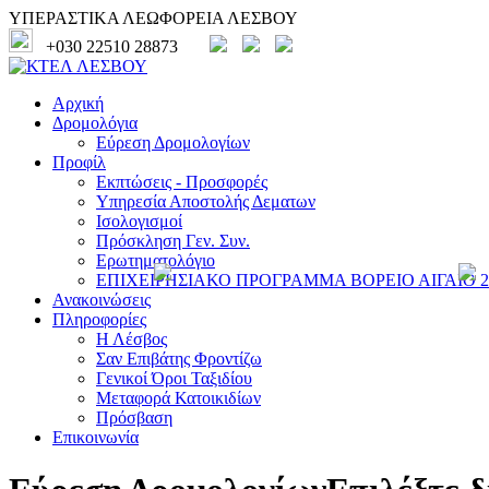
ΥΠΕΡΑΣΤΙΚΑ ΛΕΩΦΟΡΕΙΑ ΛΕΣΒΟΥ
+030 22510 28873
Αρχική
Δρομολόγια
Εύρεση Δρομολογίων
Προφίλ
Εκπτώσεις - Προσφορές
Υπηρεσία Αποστολής Δεματων
Ισολογισμοί
Πρόσκληση Γεν. Συν.
Ερωτηματολόγιο
ΕΠΙΧΕΙΡΗΣΙΑΚΟ ΠΡΟΓΡΑΜΜΑ ΒΟΡΕΙΟ ΑΙΓΑΙΟ 20
Ανακοινώσεις
Πληροφορίες
Η Λέσβος
Σαν Επιβάτης Φροντίζω
Γενικοί Όροι Ταξιδίου
Μεταφορά Κατοικιδίων
Πρόσβαση
Επικοινωνία