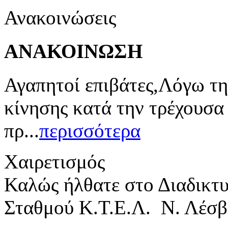
Ανακοινώσεις
ΑΝΑΚΟΙΝΩΣΗ
Αγαπητοί επιβάτες,Λόγω τη
κίνησης κατά την τρέχουσα
πρ...
περισσότερα
Χαιρετισμός
Καλώς ήλθατε στο Διαδικτ
Σταθμού Κ.Τ.Ε.Λ. Ν. Λέσβ