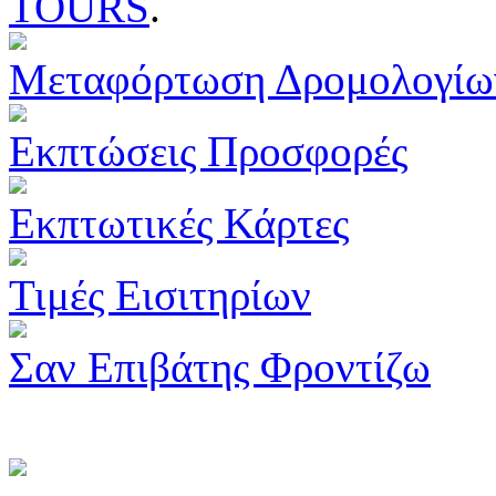
TOURS
.
Μεταφόρτωση Δρομολογίω
Εκπτώσεις Προσφορές
Εκπτωτικές Κάρτες
Τιμές Εισιτηρίων
Σαν Επιβάτης Φροντίζω