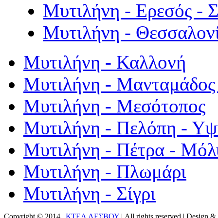
Μυτιλήνη - Ερεσός - 
Μυτιλήνη - Θεσσαλον
Μυτιλήνη - Καλλονή
Μυτιλήνη - Μανταμάδος 
Μυτιλήνη - Μεσότοπος
Μυτιλήνη - Πελόπη - Υ
Μυτιλήνη - Πέτρα - Μόλ
Μυτιλήνη - Πλωμάρι
Μυτιλήνη - Σίγρι
Copyright © 2014 |
ΚΤΕΛ ΛΕΣΒΟΥ
| All rights reserved | Design
& 