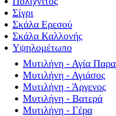
Πολιχνίτος
Σίγρι
Σκάλα Ερεσού
Σκάλα Καλλονής
Υψηλομέτωπο
Μυτιλήνη - Αγία Παρ
Μυτιλήνη - Αγιάσος
Μυτιλήνη - Άργενος
Μυτιλήνη - Βατερά
Μυτιλήνη - Γέρα