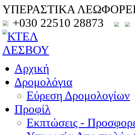
ΥΠΕΡΑΣΤΙΚΑ ΛΕΩΦΟΡΕ
+030 22510 28873
Αρχική
Δρομολόγια
Εύρεση Δρομολογίων
Προφίλ
Εκπτώσεις - Προσφορ