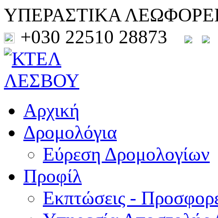
ΥΠΕΡΑΣΤΙΚΑ ΛΕΩΦΟΡΕ
+030 22510 28873
Αρχική
Δρομολόγια
Εύρεση Δρομολογίων
Προφίλ
Εκπτώσεις - Προσφορ