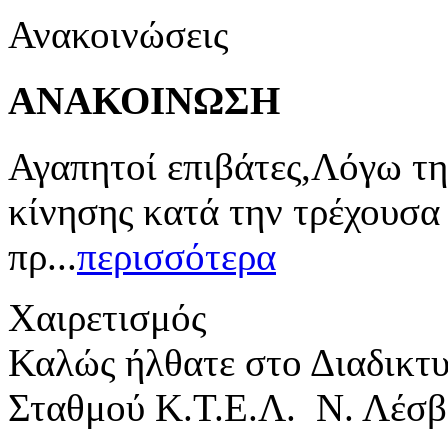
Ανακοινώσεις
ΑΝΑΚΟΙΝΩΣΗ
Αγαπητοί επιβάτες,Λόγω τη
κίνησης κατά την τρέχουσα
πρ...
περισσότερα
Χαιρετισμός
Καλώς ήλθατε στο Διαδικτ
Σταθμού Κ.Τ.Ε.Λ. Ν. Λέσβ