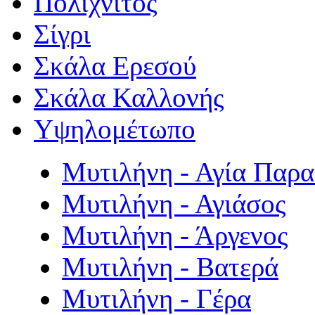
Πολιχνίτος
Σίγρι
Σκάλα Ερεσού
Σκάλα Καλλονής
Υψηλομέτωπο
Μυτιλήνη - Αγία Παρ
Μυτιλήνη - Αγιάσος
Μυτιλήνη - Άργενος
Μυτιλήνη - Βατερά
Μυτιλήνη - Γέρα