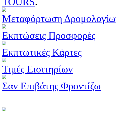
TOURS
.
Μεταφόρτωση Δρομολογίω
Εκπτώσεις Προσφορές
Εκπτωτικές Κάρτες
Τιμές Εισιτηρίων
Σαν Επιβάτης Φροντίζω