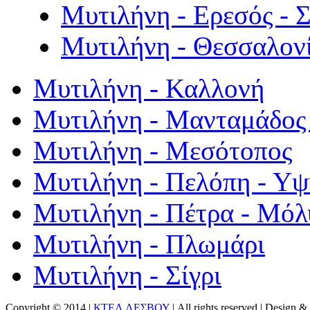
Μυτιλήνη - Ερεσός - 
Μυτιλήνη - Θεσσαλον
Μυτιλήνη - Καλλονή
Μυτιλήνη - Μανταμάδος 
Μυτιλήνη - Μεσότοπος
Μυτιλήνη - Πελόπη - Υ
Μυτιλήνη - Πέτρα - Μόλ
Μυτιλήνη - Πλωμάρι
Μυτιλήνη - Σίγρι
Copyright © 2014 |
ΚΤΕΛ ΛΕΣΒΟΥ
| All rights reserved | Design
& 