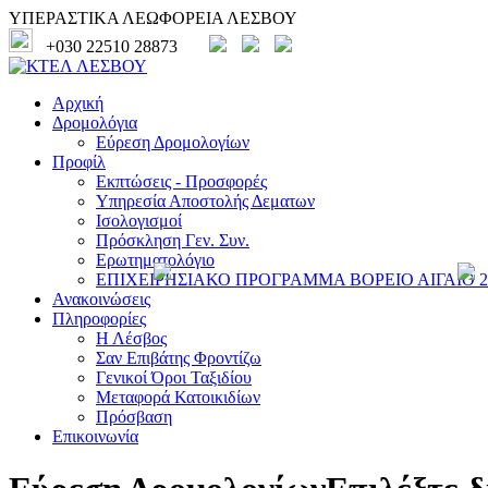
ΥΠΕΡΑΣΤΙΚΑ ΛΕΩΦΟΡΕΙΑ ΛΕΣΒΟΥ
+030 22510 28873
Αρχική
Δρομολόγια
Εύρεση Δρομολογίων
Προφίλ
Εκπτώσεις - Προσφορές
Υπηρεσία Αποστολής Δεματων
Ισολογισμοί
Πρόσκληση Γεν. Συν.
Ερωτηματολόγιο
ΕΠΙΧΕΙΡΗΣΙΑΚΟ ΠΡΟΓΡΑΜΜΑ ΒΟΡΕΙΟ ΑΙΓΑΙΟ 20
Ανακοινώσεις
Πληροφορίες
Η Λέσβος
Σαν Επιβάτης Φροντίζω
Γενικοί Όροι Ταξιδίου
Μεταφορά Κατοικιδίων
Πρόσβαση
Επικοινωνία