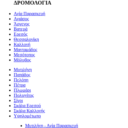
ΔΡΟΜΟΛΟΓΙΑ
Αγία Παρασκευή
Αγιάσος
Άργενος
Βατερά
Ερεσός
Θεσσαλονίκη
Καλλονή
Μανταμάδος
Μεσότοπος
Μόλυβος
Μυτιλήνη
Παπάδος
Πελόπη
Πέτρα
Πλωμάρι
Πολιχνίτος
Σίγρι
Σκάλα Ερεσού
Σκάλα Καλλονής
Υψηλομέτωπο
Μυτιλήνη - Αγία Παρασκευή