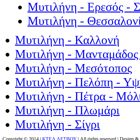
Μυτιλήνη - Ερεσός - 
Μυτιλήνη - Θεσσαλον
Μυτιλήνη - Καλλονή
Μυτιλήνη - Μανταμάδος 
Μυτιλήνη - Μεσότοπος
Μυτιλήνη - Πελόπη - Υ
Μυτιλήνη - Πέτρα - Μόλ
Μυτιλήνη - Πλωμάρι
Μυτιλήνη - Σίγρι
Copyright © 2014 |
ΚΤΕΛ ΛΕΣΒΟΥ
| All rights reserved | Design
& 