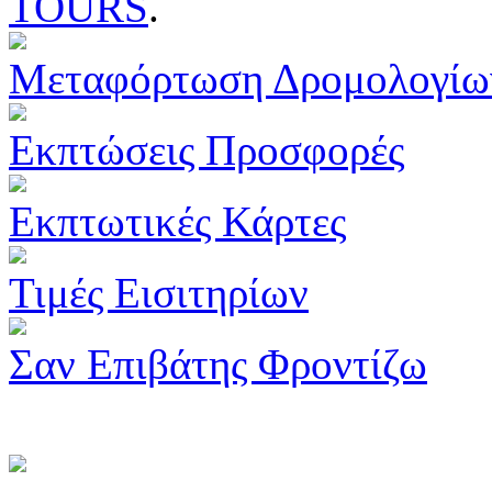
TOURS
.
Μεταφόρτωση Δρομολογίω
Εκπτώσεις Προσφορές
Εκπτωτικές Κάρτες
Τιμές Εισιτηρίων
Σαν Επιβάτης Φροντίζω