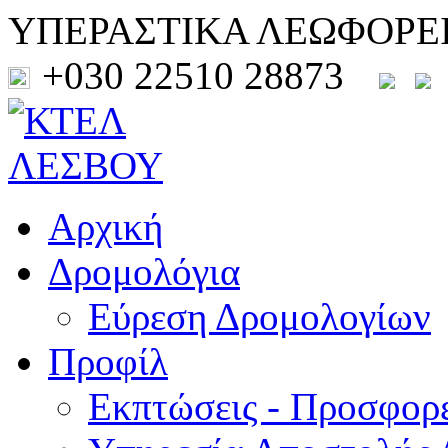
ΥΠΕΡΑΣΤΙΚΑ ΛΕΩΦΟΡΕ
+030 22510 28873
Αρχική
Δρομολόγια
Εύρεση Δρομολογίων
Προφίλ
Εκπτώσεις - Προσφορ