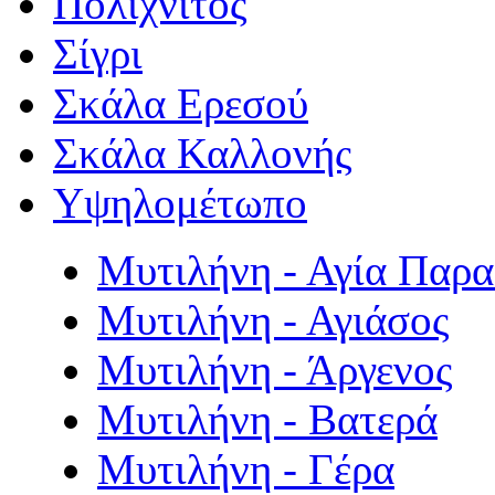
Πολιχνίτος
Σίγρι
Σκάλα Ερεσού
Σκάλα Καλλονής
Υψηλομέτωπο
Μυτιλήνη - Αγία Παρ
Μυτιλήνη - Αγιάσος
Μυτιλήνη - Άργενος
Μυτιλήνη - Βατερά
Μυτιλήνη - Γέρα