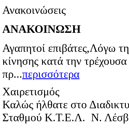
Ανακοινώσεις
ΑΝΑΚΟΙΝΩΣΗ
Αγαπητοί επιβάτες,Λόγω τη
κίνησης κατά την τρέχουσα
πρ...
περισσότερα
Χαιρετισμός
Καλώς ήλθατε στο Διαδικτ
Σταθμού Κ.Τ.Ε.Λ. Ν. Λέσβ