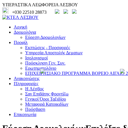
ΥΠΕΡΑΣΤΙΚΑ ΛΕΩΦΟΡΕΙΑ ΛΕΣΒΟΥ
+030 22510 28873
Αρχική
Δρομολόγια
Εύρεση Δρομολογίων
Προφίλ
Εκπτώσεις - Προσφορές
Υπηρεσία Αποστολής Δεματων
Ισολογισμοί
Πρόσκληση Γεν. Συν.
Ερωτηματολόγιο
ΕΠΙΧΕΙΡΗΣΙΑΚΟ ΠΡΟΓΡΑΜΜΑ ΒΟΡΕΙΟ ΑΙΓΑΙΟ 20
Ανακοινώσεις
Πληροφορίες
Η Λέσβος
Σαν Επιβάτης Φροντίζω
Γενικοί Όροι Ταξιδίου
Μεταφορά Κατοικιδίων
Πρόσβαση
Επικοινωνία