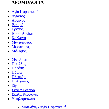
ΔΡΟΜΟΛΟΓΙΑ
Αγία Παρασκευή
Αγιάσος
Άργενος
Βατερά
Ερεσός
Θεσσαλονίκη
Καλλονή
Μανταμάδος
Μεσότοπος
Μόλυβος
Μυτιλήνη
Παπάδος
Πελόπη
Πέτρα
Πλωμάρι
Πολιχνίτος
Σίγρι
Σκάλα Ερεσού
Σκάλα Καλλονής
Υψηλομέτωπο
Μυτιλήνη - Αγία Παρασκευή