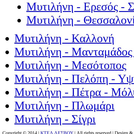
Μυτιλήνη - Ερεσός - 
Μυτιλήνη - Θεσσαλον
Μυτιλήνη - Καλλονή
Μυτιλήνη - Μανταμάδος 
Μυτιλήνη - Μεσότοπος
Μυτιλήνη - Πελόπη - Υ
Μυτιλήνη - Πέτρα - Μόλ
Μυτιλήνη - Πλωμάρι
Μυτιλήνη - Σίγρι
Copyright © 2014 |
ΚΤΕΛ ΛΕΣΒΟΥ
| All rights reserved | Design
& 