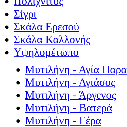
Πολιχνίτος
Σίγρι
Σκάλα Ερεσού
Σκάλα Καλλονής
Υψηλομέτωπο
Μυτιλήνη - Αγία Παρ
Μυτιλήνη - Αγιάσος
Μυτιλήνη - Άργενος
Μυτιλήνη - Βατερά
Μυτιλήνη - Γέρα