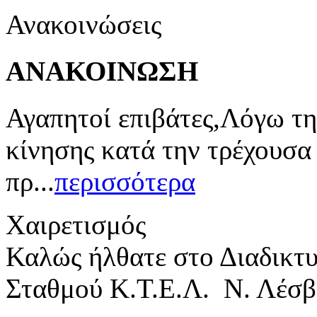
Ανακοινώσεις
ΑΝΑΚΟΙΝΩΣΗ
Αγαπητοί επιβάτες,Λόγω τη
κίνησης κατά την τρέχουσα
πρ...
περισσότερα
Χαιρετισμός
Καλώς ήλθατε στο Διαδικτ
Σταθμού Κ.Τ.Ε.Λ. Ν. Λέσβ