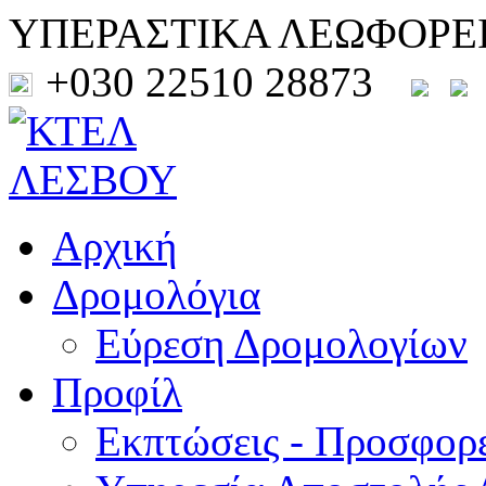
ΥΠΕΡΑΣΤΙΚΑ ΛΕΩΦΟΡΕ
+030 22510 28873
Αρχική
Δρομολόγια
Εύρεση Δρομολογίων
Προφίλ
Εκπτώσεις - Προσφορ