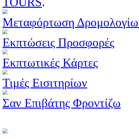
TOURS
.
Μεταφόρτωση Δρομολογίω
Εκπτώσεις Προσφορές
Εκπτωτικές Κάρτες
Τιμές Εισιτηρίων
Σαν Επιβάτης Φροντίζω