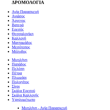
ΔΡΟΜΟΛΟΓΙΑ
Αγία Παρασκευή
Αγιάσος
Άργενος
Βατερά
Ερεσός
Θεσσαλονίκη
Καλλονή
Μανταμάδος
Μεσότοπος
Μόλυβος
Μυτιλήνη
Παπάδος
Πελόπη
Πέτρα
Πλωμάρι
Πολιχνίτος
Σίγρι
Σκάλα Ερεσού
Σκάλα Καλλονής
Υψηλομέτωπο
Μυτιλήνη - Αγία Παρασκευή