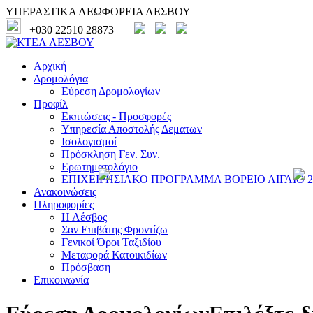
ΥΠΕΡΑΣΤΙΚΑ ΛΕΩΦΟΡΕΙΑ ΛΕΣΒΟΥ
+030 22510 28873
Αρχική
Δρομολόγια
Εύρεση Δρομολογίων
Προφίλ
Εκπτώσεις - Προσφορές
Υπηρεσία Αποστολής Δεματων
Ισολογισμοί
Πρόσκληση Γεν. Συν.
Ερωτηματολόγιο
ΕΠΙΧΕΙΡΗΣΙΑΚΟ ΠΡΟΓΡΑΜΜΑ ΒΟΡΕΙΟ ΑΙΓΑΙΟ 20
Ανακοινώσεις
Πληροφορίες
Η Λέσβος
Σαν Επιβάτης Φροντίζω
Γενικοί Όροι Ταξιδίου
Μεταφορά Κατοικιδίων
Πρόσβαση
Επικοινωνία