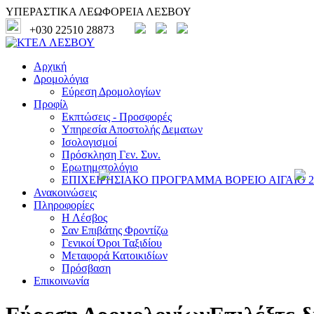
ΥΠΕΡΑΣΤΙΚΑ ΛΕΩΦΟΡΕΙΑ ΛΕΣΒΟΥ
+030 22510 28873
Αρχική
Δρομολόγια
Εύρεση Δρομολογίων
Προφίλ
Εκπτώσεις - Προσφορές
Υπηρεσία Αποστολής Δεματων
Ισολογισμοί
Πρόσκληση Γεν. Συν.
Ερωτηματολόγιο
ΕΠΙΧΕΙΡΗΣΙΑΚΟ ΠΡΟΓΡΑΜΜΑ ΒΟΡΕΙΟ ΑΙΓΑΙΟ 20
Ανακοινώσεις
Πληροφορίες
Η Λέσβος
Σαν Επιβάτης Φροντίζω
Γενικοί Όροι Ταξιδίου
Μεταφορά Κατοικιδίων
Πρόσβαση
Επικοινωνία