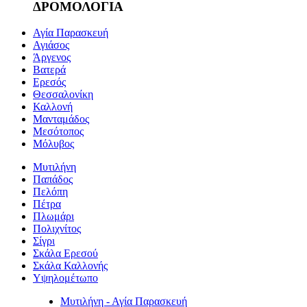
ΔΡΟΜΟΛΟΓΙΑ
Αγία Παρασκευή
Αγιάσος
Άργενος
Βατερά
Ερεσός
Θεσσαλονίκη
Καλλονή
Μανταμάδος
Μεσότοπος
Μόλυβος
Μυτιλήνη
Παπάδος
Πελόπη
Πέτρα
Πλωμάρι
Πολιχνίτος
Σίγρι
Σκάλα Ερεσού
Σκάλα Καλλονής
Υψηλομέτωπο
Μυτιλήνη - Αγία Παρασκευή