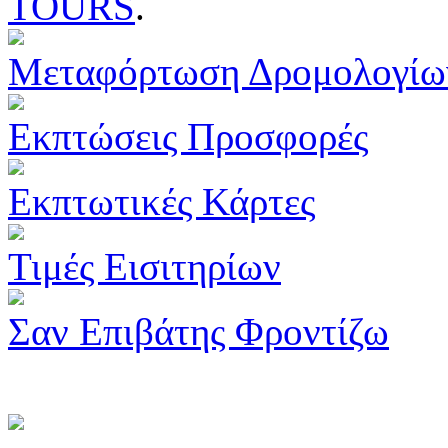
TOURS
.
Μεταφόρτωση Δρομολογίω
Εκπτώσεις Προσφορές
Εκπτωτικές Κάρτες
Τιμές Εισιτηρίων
Σαν Επιβάτης Φροντίζω