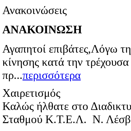
Ανακοινώσεις
ΑΝΑΚΟΙΝΩΣΗ
Αγαπητοί επιβάτες,Λόγω τη
κίνησης κατά την τρέχουσα
πρ...
περισσότερα
Χαιρετισμός
Καλώς ήλθατε στο Διαδικτ
Σταθμού Κ.Τ.Ε.Λ. Ν. Λέσβ