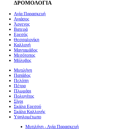
ΔΡΟΜΟΛΟΓΙΑ
Αγία Παρασκευή
Αγιάσος
Άργενος
Βατερά
Ερεσός
Θεσσαλονίκη
Καλλονή
Μανταμάδος
Μεσότοπος
Μόλυβος
Μυτιλήνη
Παπάδος
Πελόπη
Πέτρα
Πλωμάρι
Πολιχνίτος
Σίγρι
Σκάλα Ερεσού
Σκάλα Καλλονής
Υψηλομέτωπο
Μυτιλήνη - Αγία Παρασκευή