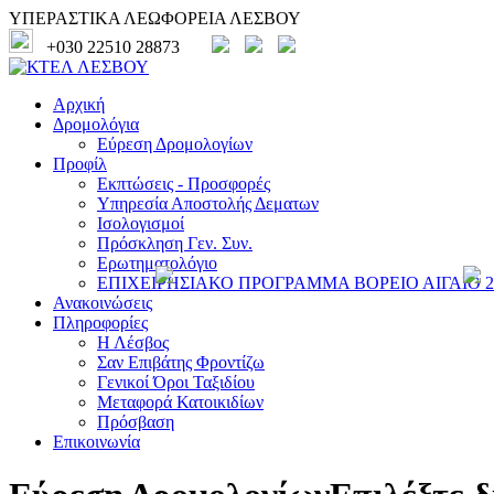
ΥΠΕΡΑΣΤΙΚΑ ΛΕΩΦΟΡΕΙΑ ΛΕΣΒΟΥ
+030 22510 28873
Αρχική
Δρομολόγια
Εύρεση Δρομολογίων
Προφίλ
Εκπτώσεις - Προσφορές
Υπηρεσία Αποστολής Δεματων
Ισολογισμοί
Πρόσκληση Γεν. Συν.
Ερωτηματολόγιο
ΕΠΙΧΕΙΡΗΣΙΑΚΟ ΠΡΟΓΡΑΜΜΑ ΒΟΡΕΙΟ ΑΙΓΑΙΟ 20
Ανακοινώσεις
Πληροφορίες
Η Λέσβος
Σαν Επιβάτης Φροντίζω
Γενικοί Όροι Ταξιδίου
Μεταφορά Κατοικιδίων
Πρόσβαση
Επικοινωνία