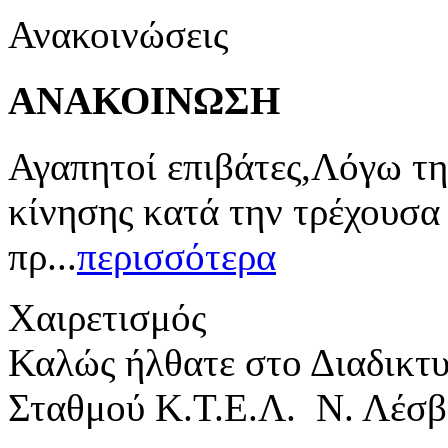
Ανακοινώσεις
ΑΝΑΚΟΙΝΩΣΗ
Αγαπητοί επιβάτες,Λόγω τη
κίνησης κατά την τρέχουσα
πρ...
περισσότερα
Χαιρετισμός
Καλώς ήλθατε στο Διαδικτ
Σταθμού Κ.Τ.Ε.Λ. Ν. Λέσβ