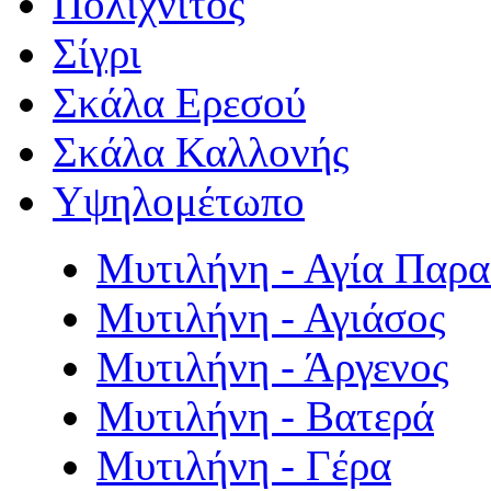
Πολιχνίτος
Σίγρι
Σκάλα Ερεσού
Σκάλα Καλλονής
Υψηλομέτωπο
Μυτιλήνη - Αγία Παρ
Μυτιλήνη - Αγιάσος
Μυτιλήνη - Άργενος
Μυτιλήνη - Βατερά
Μυτιλήνη - Γέρα