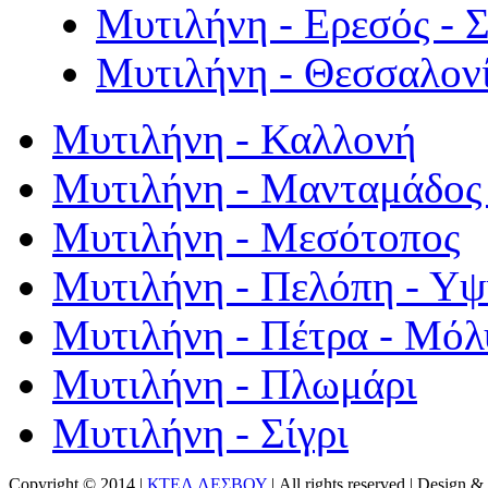
Μυτιλήνη - Ερεσός - 
Μυτιλήνη - Θεσσαλον
Μυτιλήνη - Καλλονή
Μυτιλήνη - Μανταμάδος 
Μυτιλήνη - Μεσότοπος
Μυτιλήνη - Πελόπη - Υ
Μυτιλήνη - Πέτρα - Μόλ
Μυτιλήνη - Πλωμάρι
Μυτιλήνη - Σίγρι
Copyright © 2014 |
ΚΤΕΛ ΛΕΣΒΟΥ
| All rights reserved | Design
& 