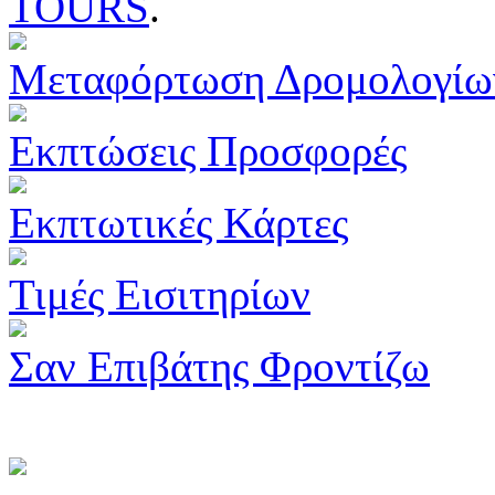
TOURS
.
Μεταφόρτωση Δρομολογίω
Εκπτώσεις Προσφορές
Εκπτωτικές Κάρτες
Τιμές Εισιτηρίων
Σαν Επιβάτης Φροντίζω