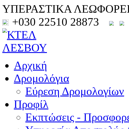
ΥΠΕΡΑΣΤΙΚΑ ΛΕΩΦΟΡΕ
+030 22510 28873
Αρχική
Δρομολόγια
Εύρεση Δρομολογίων
Προφίλ
Εκπτώσεις - Προσφορ