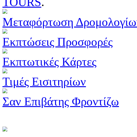
TOURS
.
Μεταφόρτωση Δρομολογίω
Εκπτώσεις Προσφορές
Εκπτωτικές Κάρτες
Τιμές Εισιτηρίων
Σαν Επιβάτης Φροντίζω