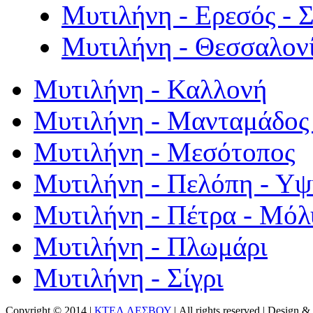
Μυτιλήνη - Ερεσός - 
Μυτιλήνη - Θεσσαλον
Μυτιλήνη - Καλλονή
Μυτιλήνη - Μανταμάδος 
Μυτιλήνη - Μεσότοπος
Μυτιλήνη - Πελόπη - Υ
Μυτιλήνη - Πέτρα - Μόλ
Μυτιλήνη - Πλωμάρι
Μυτιλήνη - Σίγρι
Copyright © 2014 |
ΚΤΕΛ ΛΕΣΒΟΥ
| All rights reserved | Design
& 