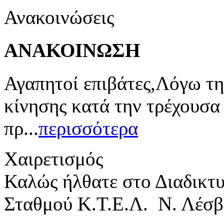
Ανακοινώσεις
ΑΝΑΚΟΙΝΩΣΗ
Αγαπητοί επιβάτες,Λόγω τη
κίνησης κατά την τρέχουσα
πρ...
περισσότερα
Χαιρετισμός
Καλώς ήλθατε στο Διαδικτ
Σταθμού Κ.Τ.Ε.Λ. Ν. Λέσβ