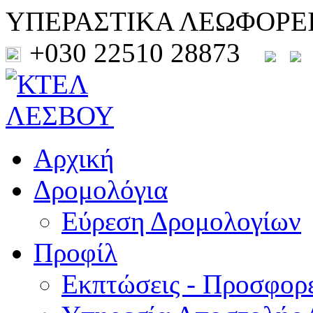
ΥΠΕΡΑΣΤΙΚΑ ΛΕΩΦΟΡΕ
+030 22510 28873
Αρχική
Δρομολόγια
Εύρεση Δρομολογίων
Προφίλ
Εκπτώσεις - Προσφορ