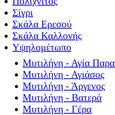
Πολιχνίτος
Σίγρι
Σκάλα Ερεσού
Σκάλα Καλλονής
Υψηλομέτωπο
Μυτιλήνη - Αγία Παρ
Μυτιλήνη - Αγιάσος
Μυτιλήνη - Άργενος
Μυτιλήνη - Βατερά
Μυτιλήνη - Γέρα