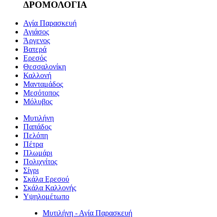
ΔΡΟΜΟΛΟΓΙΑ
Αγία Παρασκευή
Αγιάσος
Άργενος
Βατερά
Ερεσός
Θεσσαλονίκη
Καλλονή
Μανταμάδος
Μεσότοπος
Μόλυβος
Μυτιλήνη
Παπάδος
Πελόπη
Πέτρα
Πλωμάρι
Πολιχνίτος
Σίγρι
Σκάλα Ερεσού
Σκάλα Καλλονής
Υψηλομέτωπο
Μυτιλήνη - Αγία Παρασκευή