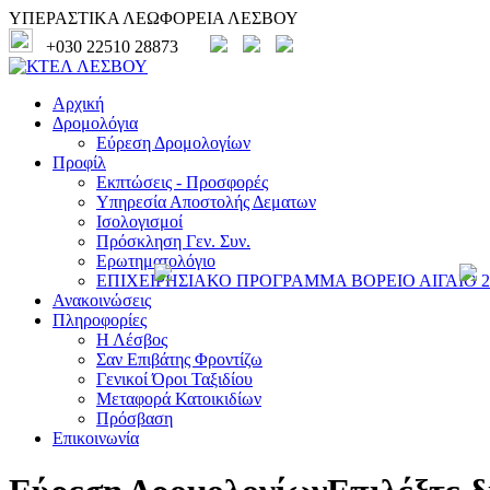
ΥΠΕΡΑΣΤΙΚΑ ΛΕΩΦΟΡΕΙΑ ΛΕΣΒΟΥ
+030 22510 28873
Αρχική
Δρομολόγια
Εύρεση Δρομολογίων
Προφίλ
Εκπτώσεις - Προσφορές
Υπηρεσία Αποστολής Δεματων
Ισολογισμοί
Πρόσκληση Γεν. Συν.
Ερωτηματολόγιο
ΕΠΙΧΕΙΡΗΣΙΑΚΟ ΠΡΟΓΡΑΜΜΑ ΒΟΡΕΙΟ ΑΙΓΑΙΟ 20
Ανακοινώσεις
Πληροφορίες
Η Λέσβος
Σαν Επιβάτης Φροντίζω
Γενικοί Όροι Ταξιδίου
Μεταφορά Κατοικιδίων
Πρόσβαση
Επικοινωνία