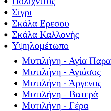
Πολιχνίτος
Σίγρι
Σκάλα Ερεσού
Σκάλα Καλλονής
Υψηλομέτωπο
Μυτιλήνη - Αγία Παρ
Μυτιλήνη - Αγιάσος
Μυτιλήνη - Άργενος
Μυτιλήνη - Βατερά
Μυτιλήνη - Γέρα