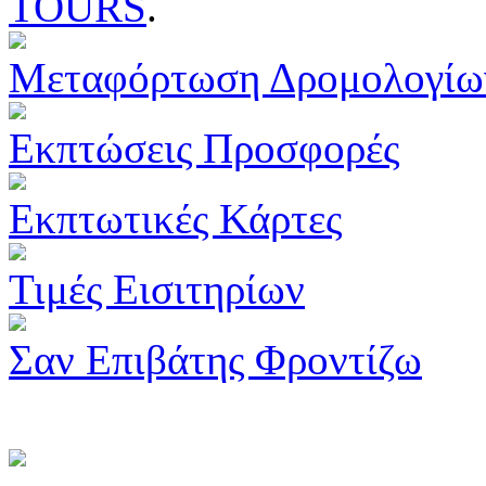
TOURS
.
Μεταφόρτωση Δρομολογίω
Εκπτώσεις Προσφορές
Εκπτωτικές Κάρτες
Τιμές Εισιτηρίων
Σαν Επιβάτης Φροντίζω