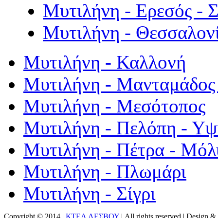
Μυτιλήνη - Ερεσός - 
Μυτιλήνη - Θεσσαλον
Μυτιλήνη - Καλλονή
Μυτιλήνη - Μανταμάδος 
Μυτιλήνη - Μεσότοπος
Μυτιλήνη - Πελόπη - Υ
Μυτιλήνη - Πέτρα - Μόλ
Μυτιλήνη - Πλωμάρι
Μυτιλήνη - Σίγρι
Copyright © 2014 |
ΚΤΕΛ ΛΕΣΒΟΥ
| All rights reserved | Design
& 