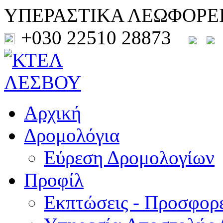
ΥΠΕΡΑΣΤΙΚΑ ΛΕΩΦΟΡΕ
+030 22510 28873
Αρχική
Δρομολόγια
Εύρεση Δρομολογίων
Προφίλ
Εκπτώσεις - Προσφορ