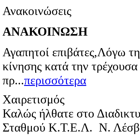
Ανακοινώσεις
ΑΝΑΚΟΙΝΩΣΗ
Αγαπητοί επιβάτες,Λόγω τη
κίνησης κατά την τρέχουσα
πρ...
περισσότερα
Χαιρετισμός
Καλώς ήλθατε στο Διαδικτ
Σταθμού Κ.Τ.Ε.Λ. Ν. Λέσβ