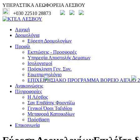
ΥΠΕΡΑΣΤΙΚΑ ΛΕΩΦΟΡΕΙΑ ΛΕΣΒΟΥ
+030 22510 28873
Αρχική
Δρομολόγια
Εύρεση Δρομολογίων
Προφίλ
Εκπτώσεις - Προσφορές
Υπηρεσία Αποστολής Δεματων
Ισολογισμοί
Πρόσκληση Γεν. Συν.
Ερωτηματολόγιο
ΕΠΙΧΕΙΡΗΣΙΑΚΟ ΠΡΟΓΡΑΜΜΑ ΒΟΡΕΙΟ ΑΙΓΑΙΟ 20
Ανακοινώσεις
Πληροφορίες
Η Λέσβος
Σαν Επιβάτης Φροντίζω
Γενικοί Όροι Ταξιδίου
Μεταφορά Κατοικιδίων
Πρόσβαση
Επικοινωνία