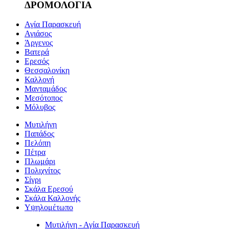
ΔΡΟΜΟΛΟΓΙΑ
Αγία Παρασκευή
Αγιάσος
Άργενος
Βατερά
Ερεσός
Θεσσαλονίκη
Καλλονή
Μανταμάδος
Μεσότοπος
Μόλυβος
Μυτιλήνη
Παπάδος
Πελόπη
Πέτρα
Πλωμάρι
Πολιχνίτος
Σίγρι
Σκάλα Ερεσού
Σκάλα Καλλονής
Υψηλομέτωπο
Μυτιλήνη - Αγία Παρασκευή