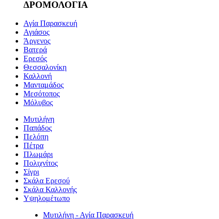
ΔΡΟΜΟΛΟΓΙΑ
Αγία Παρασκευή
Αγιάσος
Άργενος
Βατερά
Ερεσός
Θεσσαλονίκη
Καλλονή
Μανταμάδος
Μεσότοπος
Μόλυβος
Μυτιλήνη
Παπάδος
Πελόπη
Πέτρα
Πλωμάρι
Πολιχνίτος
Σίγρι
Σκάλα Ερεσού
Σκάλα Καλλονής
Υψηλομέτωπο
Μυτιλήνη - Αγία Παρασκευή