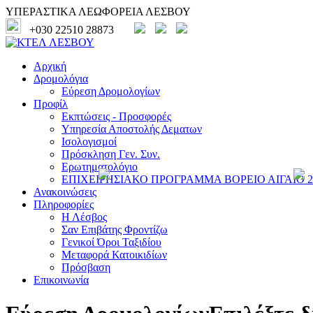
ΥΠΕΡΑΣΤΙΚΑ ΛΕΩΦΟΡΕΙΑ ΛΕΣΒΟΥ
+030 22510 28873
Αρχική
Δρομολόγια
Εύρεση Δρομολογίων
Προφίλ
Εκπτώσεις - Προσφορές
Υπηρεσία Αποστολής Δεματων
Ισολογισμοί
Πρόσκληση Γεν. Συν.
Ερωτηματολόγιο
ΕΠΙΧΕΙΡΗΣΙΑΚΟ ΠΡΟΓΡΑΜΜΑ ΒΟΡΕΙΟ ΑΙΓΑΙΟ 20
Ανακοινώσεις
Πληροφορίες
Η Λέσβος
Σαν Επιβάτης Φροντίζω
Γενικοί Όροι Ταξιδίου
Μεταφορά Κατοικιδίων
Πρόσβαση
Επικοινωνία