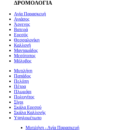
ΔΡΟΜΟΛΟΓΙΑ
Αγία Παρασκευή
Αγιάσος
Άργενος
Βατερά
Ερεσός
Θεσσαλονίκη
Καλλονή
Μανταμάδος
Μεσότοπος
Μόλυβος
Μυτιλήνη
Παπάδος
Πελόπη
Πέτρα
Πλωμάρι
Πολιχνίτος
Σίγρι
Σκάλα Ερεσού
Σκάλα Καλλονής
Υψηλομέτωπο
Μυτιλήνη - Αγία Παρασκευή