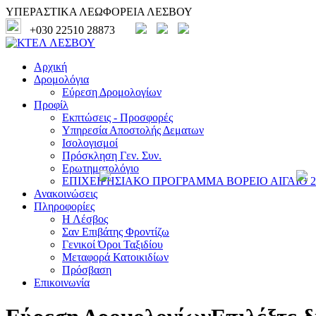
ΥΠΕΡΑΣΤΙΚΑ ΛΕΩΦΟΡΕΙΑ ΛΕΣΒΟΥ
+030 22510 28873
Αρχική
Δρομολόγια
Εύρεση Δρομολογίων
Προφίλ
Εκπτώσεις - Προσφορές
Υπηρεσία Αποστολής Δεματων
Ισολογισμοί
Πρόσκληση Γεν. Συν.
Ερωτηματολόγιο
ΕΠΙΧΕΙΡΗΣΙΑΚΟ ΠΡΟΓΡΑΜΜΑ ΒΟΡΕΙΟ ΑΙΓΑΙΟ 20
Ανακοινώσεις
Πληροφορίες
Η Λέσβος
Σαν Επιβάτης Φροντίζω
Γενικοί Όροι Ταξιδίου
Μεταφορά Κατοικιδίων
Πρόσβαση
Επικοινωνία