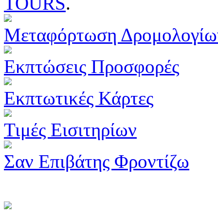
TOURS
.
Μεταφόρτωση Δρομολογίω
Εκπτώσεις Προσφορές
Εκπτωτικές Κάρτες
Τιμές Εισιτηρίων
Σαν Επιβάτης Φροντίζω