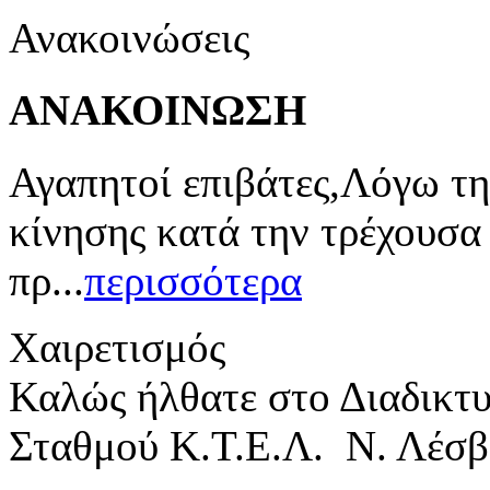
Ανακοινώσεις
ΑΝΑΚΟΙΝΩΣΗ
Αγαπητοί επιβάτες,Λόγω τη
κίνησης κατά την τρέχουσα
πρ...
περισσότερα
Χαιρετισμός
Καλώς ήλθατε στο Διαδικτ
Σταθμού Κ.Τ.Ε.Λ. Ν. Λέσβ