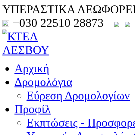
ΥΠΕΡΑΣΤΙΚΑ ΛΕΩΦΟΡΕ
+030 22510 28873
Αρχική
Δρομολόγια
Εύρεση Δρομολογίων
Προφίλ
Εκπτώσεις - Προσφορ