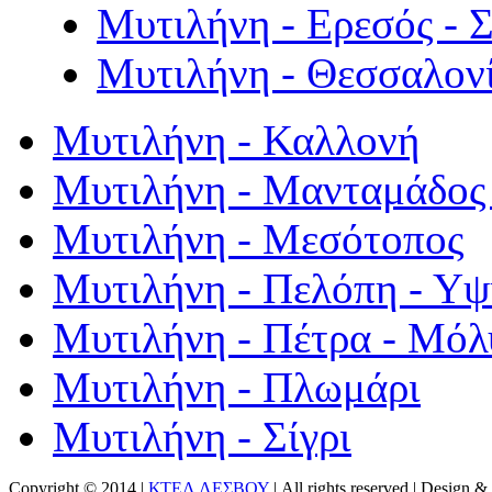
Μυτιλήνη - Ερεσός - 
Μυτιλήνη - Θεσσαλον
Μυτιλήνη - Καλλονή
Μυτιλήνη - Μανταμάδος 
Μυτιλήνη - Μεσότοπος
Μυτιλήνη - Πελόπη - Υ
Μυτιλήνη - Πέτρα - Μόλ
Μυτιλήνη - Πλωμάρι
Μυτιλήνη - Σίγρι
Copyright © 2014 |
ΚΤΕΛ ΛΕΣΒΟΥ
| All rights reserved | Design
& 