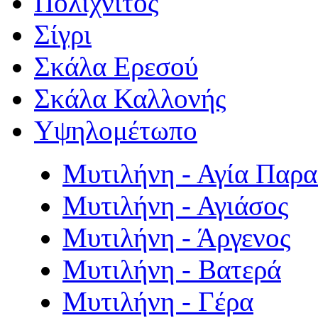
Πολιχνίτος
Σίγρι
Σκάλα Ερεσού
Σκάλα Καλλονής
Υψηλομέτωπο
Μυτιλήνη - Αγία Παρ
Μυτιλήνη - Αγιάσος
Μυτιλήνη - Άργενος
Μυτιλήνη - Βατερά
Μυτιλήνη - Γέρα