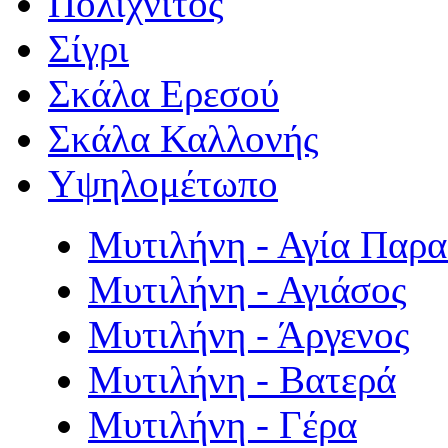
Πολιχνίτος
Σίγρι
Σκάλα Ερεσού
Σκάλα Καλλονής
Υψηλομέτωπο
Μυτιλήνη - Αγία Παρ
Μυτιλήνη - Αγιάσος
Μυτιλήνη - Άργενος
Μυτιλήνη - Βατερά
Μυτιλήνη - Γέρα