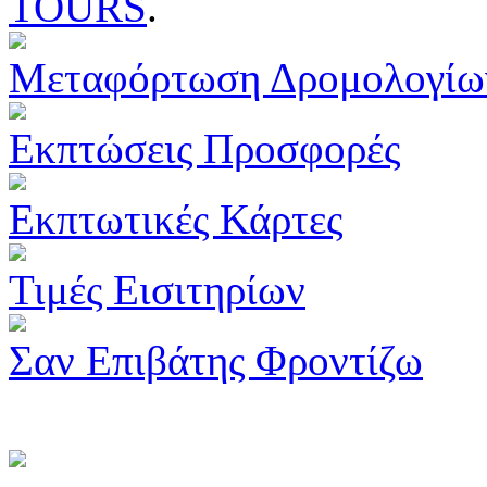
TOURS
.
Μεταφόρτωση Δρομολογίω
Εκπτώσεις Προσφορές
Εκπτωτικές Κάρτες
Τιμές Εισιτηρίων
Σαν Επιβάτης Φροντίζω