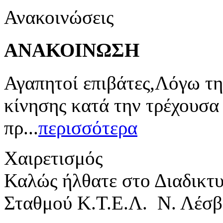
Ανακοινώσεις
ΑΝΑΚΟΙΝΩΣΗ
Αγαπητοί επιβάτες,Λόγω τη
κίνησης κατά την τρέχουσα
πρ...
περισσότερα
Χαιρετισμός
Καλώς ήλθατε στο Διαδικτ
Σταθμού Κ.Τ.Ε.Λ. Ν. Λέσβ