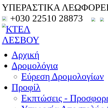
ΥΠΕΡΑΣΤΙΚΑ ΛΕΩΦΟΡΕ
+030 22510 28873
Αρχική
Δρομολόγια
Εύρεση Δρομολογίων
Προφίλ
Εκπτώσεις - Προσφορ