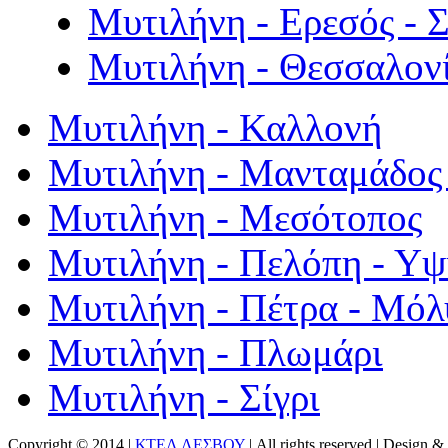
Μυτιλήνη - Ερεσός - 
Μυτιλήνη - Θεσσαλον
Μυτιλήνη - Καλλονή
Μυτιλήνη - Μανταμάδος 
Μυτιλήνη - Μεσότοπος
Μυτιλήνη - Πελόπη - Υ
Μυτιλήνη - Πέτρα - Μόλ
Μυτιλήνη - Πλωμάρι
Μυτιλήνη - Σίγρι
Copyright © 2014 |
ΚΤΕΛ ΛΕΣΒΟΥ
| All rights reserved | Design
& 