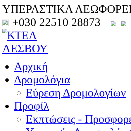
ΥΠΕΡΑΣΤΙΚΑ ΛΕΩΦΟΡΕ
+030 22510 28873
Αρχική
Δρομολόγια
Εύρεση Δρομολογίων
Προφίλ
Εκπτώσεις - Προσφορ