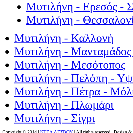
Μυτιλήνη - Ερεσός - 
Μυτιλήνη - Θεσσαλον
Μυτιλήνη - Καλλονή
Μυτιλήνη - Μανταμάδος 
Μυτιλήνη - Μεσότοπος
Μυτιλήνη - Πελόπη - Υ
Μυτιλήνη - Πέτρα - Μόλ
Μυτιλήνη - Πλωμάρι
Μυτιλήνη - Σίγρι
Copyright © 2014 |
ΚΤΕΛ ΛΕΣΒΟΥ
| All rights reserved | Design
& 