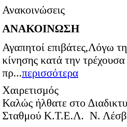
Ανακοινώσεις
ΑΝΑΚΟΙΝΩΣΗ
Αγαπητοί επιβάτες,Λόγω τη
κίνησης κατά την τρέχουσα
πρ...
περισσότερα
Χαιρετισμός
Καλώς ήλθατε στο Διαδικτ
Σταθμού Κ.Τ.Ε.Λ. Ν. Λέσβ