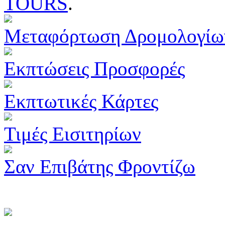
TOURS
.
Μεταφόρτωση Δρομολογίω
Εκπτώσεις Προσφορές
Εκπτωτικές Κάρτες
Τιμές Εισιτηρίων
Σαν Επιβάτης Φροντίζω