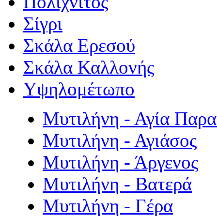
Πολιχνίτος
Σίγρι
Σκάλα Ερεσού
Σκάλα Καλλονής
Υψηλομέτωπο
Μυτιλήνη - Αγία Παρ
Μυτιλήνη - Αγιάσος
Μυτιλήνη - Άργενος
Μυτιλήνη - Βατερά
Μυτιλήνη - Γέρα