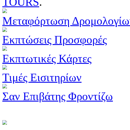
TOURS
.
Μεταφόρτωση Δρομολογίω
Εκπτώσεις Προσφορές
Εκπτωτικές Κάρτες
Τιμές Εισιτηρίων
Σαν Επιβάτης Φροντίζω