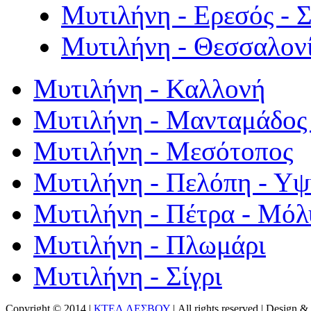
Μυτιλήνη - Ερεσός - 
Μυτιλήνη - Θεσσαλον
Μυτιλήνη - Καλλονή
Μυτιλήνη - Μανταμάδος 
Μυτιλήνη - Μεσότοπος
Μυτιλήνη - Πελόπη - Υ
Μυτιλήνη - Πέτρα - Μόλ
Μυτιλήνη - Πλωμάρι
Μυτιλήνη - Σίγρι
Copyright © 2014 |
ΚΤΕΛ ΛΕΣΒΟΥ
| All rights reserved | Design
& 