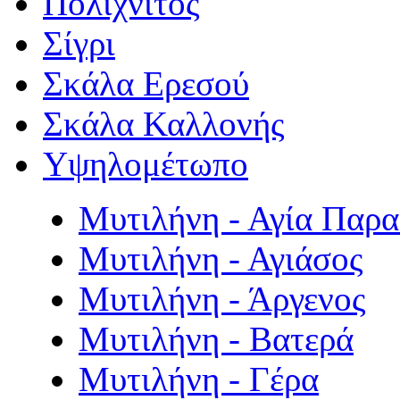
Πολιχνίτος
Σίγρι
Σκάλα Ερεσού
Σκάλα Καλλονής
Υψηλομέτωπο
Μυτιλήνη - Αγία Παρ
Μυτιλήνη - Αγιάσος
Μυτιλήνη - Άργενος
Μυτιλήνη - Βατερά
Μυτιλήνη - Γέρα