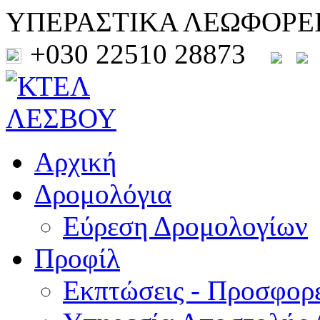
ΥΠΕΡΑΣΤΙΚΑ ΛΕΩΦΟΡΕ
+030 22510 28873
Αρχική
Δρομολόγια
Εύρεση Δρομολογίων
Προφίλ
Εκπτώσεις - Προσφορ