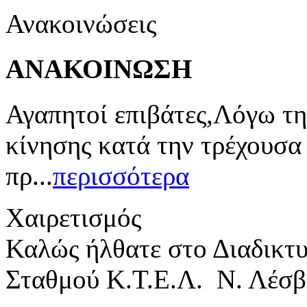
Ανακοινώσεις
ΑΝΑΚΟΙΝΩΣΗ
Αγαπητοί επιβάτες,Λόγω τη
κίνησης κατά την τρέχουσα
πρ...
περισσότερα
Χαιρετισμός
Καλώς ήλθατε στο Διαδικτ
Σταθμού Κ.Τ.Ε.Λ. Ν. Λέσβ