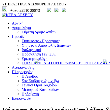
ΥΠΕΡΑΣΤΙΚΑ ΛΕΩΦΟΡΕΙΑ ΛΕΣΒΟΥ
+030 22510 28873
Αρχική
Δρομολόγια
Εύρεση Δρομολογίων
Προφίλ
Εκπτώσεις - Προσφορές
Υπηρεσία Αποστολής Δεματων
Ισολογισμοί
Πρόσκληση Γεν. Συν.
Ερωτηματολόγιο
ΕΠΙΧΕΙΡΗΣΙΑΚΟ ΠΡΟΓΡΑΜΜΑ ΒΟΡΕΙΟ ΑΙΓΑΙΟ 20
Ανακοινώσεις
Πληροφορίες
Η Λέσβος
Σαν Επιβάτης Φροντίζω
Γενικοί Όροι Ταξιδίου
Μεταφορά Κατοικιδίων
Πρόσβαση
Επικοινωνία