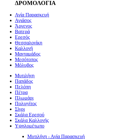
ΔΡΟΜΟΛΟΓΙΑ
Αγία Παρασκευή
Αγιάσος
Άργενος
Βατερά
Ερεσός
Θεσσαλονίκη
Καλλονή
Μανταμάδος
Μεσότοπος
Μόλυβος
Μυτιλήνη
Παπάδος
Πελόπη
Πέτρα
Πλωμάρι
Πολιχνίτος
Σίγρι
Σκάλα Ερεσού
Σκάλα Καλλονής
Υψηλομέτωπο
Μυτιλήνη - Αγία Παρασκευή