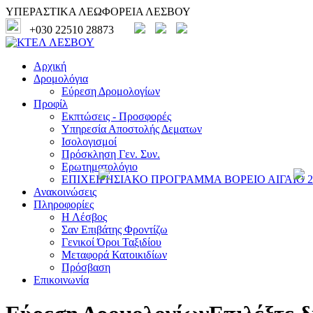
ΥΠΕΡΑΣΤΙΚΑ ΛΕΩΦΟΡΕΙΑ ΛΕΣΒΟΥ
+030 22510 28873
Αρχική
Δρομολόγια
Εύρεση Δρομολογίων
Προφίλ
Εκπτώσεις - Προσφορές
Υπηρεσία Αποστολής Δεματων
Ισολογισμοί
Πρόσκληση Γεν. Συν.
Ερωτηματολόγιο
ΕΠΙΧΕΙΡΗΣΙΑΚΟ ΠΡΟΓΡΑΜΜΑ ΒΟΡΕΙΟ ΑΙΓΑΙΟ 20
Ανακοινώσεις
Πληροφορίες
Η Λέσβος
Σαν Επιβάτης Φροντίζω
Γενικοί Όροι Ταξιδίου
Μεταφορά Κατοικιδίων
Πρόσβαση
Επικοινωνία