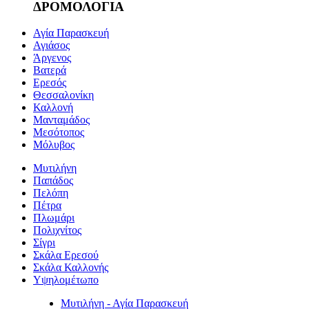
ΔΡΟΜΟΛΟΓΙΑ
Αγία Παρασκευή
Αγιάσος
Άργενος
Βατερά
Ερεσός
Θεσσαλονίκη
Καλλονή
Μανταμάδος
Μεσότοπος
Μόλυβος
Μυτιλήνη
Παπάδος
Πελόπη
Πέτρα
Πλωμάρι
Πολιχνίτος
Σίγρι
Σκάλα Ερεσού
Σκάλα Καλλονής
Υψηλομέτωπο
Μυτιλήνη - Αγία Παρασκευή