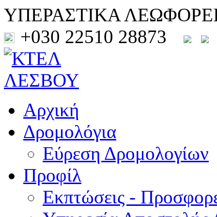
ΥΠΕΡΑΣΤΙΚΑ ΛΕΩΦΟΡΕ
+030 22510 28873
Αρχική
Δρομολόγια
Εύρεση Δρομολογίων
Προφίλ
Εκπτώσεις - Προσφορ