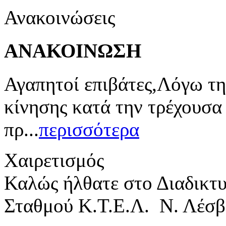
Ανακοινώσεις
ΑΝΑΚΟΙΝΩΣΗ
Αγαπητοί επιβάτες,Λόγω τη
κίνησης κατά την τρέχουσα
πρ...
περισσότερα
Χαιρετισμός
Καλώς ήλθατε στο Διαδικτ
Σταθμού Κ.Τ.Ε.Λ. Ν. Λέσβ