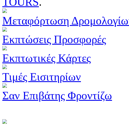
TOURS
.
Μεταφόρτωση Δρομολογίω
Εκπτώσεις Προσφορές
Εκπτωτικές Κάρτες
Τιμές Εισιτηρίων
Σαν Επιβάτης Φροντίζω