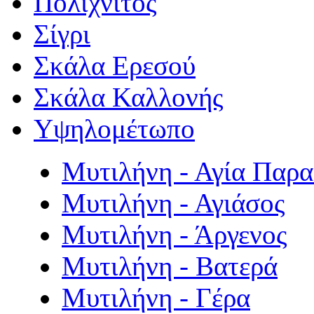
Πολιχνίτος
Σίγρι
Σκάλα Ερεσού
Σκάλα Καλλονής
Υψηλομέτωπο
Μυτιλήνη - Αγία Παρ
Μυτιλήνη - Αγιάσος
Μυτιλήνη - Άργενος
Μυτιλήνη - Βατερά
Μυτιλήνη - Γέρα