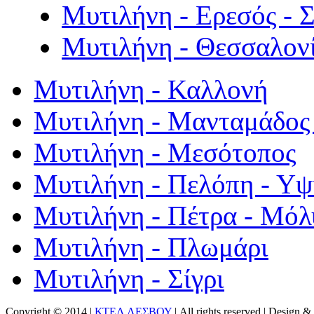
Μυτιλήνη - Ερεσός - 
Μυτιλήνη - Θεσσαλον
Μυτιλήνη - Καλλονή
Μυτιλήνη - Μανταμάδος 
Μυτιλήνη - Μεσότοπος
Μυτιλήνη - Πελόπη - Υ
Μυτιλήνη - Πέτρα - Μόλ
Μυτιλήνη - Πλωμάρι
Μυτιλήνη - Σίγρι
Copyright © 2014 |
ΚΤΕΛ ΛΕΣΒΟΥ
| All rights reserved | Design
& 