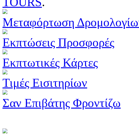
TOURS
.
Μεταφόρτωση Δρομολογίω
Εκπτώσεις Προσφορές
Εκπτωτικές Κάρτες
Τιμές Εισιτηρίων
Σαν Επιβάτης Φροντίζω