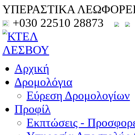
ΥΠΕΡΑΣΤΙΚΑ ΛΕΩΦΟΡΕ
+030 22510 28873
Αρχική
Δρομολόγια
Εύρεση Δρομολογίων
Προφίλ
Εκπτώσεις - Προσφορ