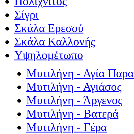
Πολιχνίτος
Σίγρι
Σκάλα Ερεσού
Σκάλα Καλλονής
Υψηλομέτωπο
Μυτιλήνη - Αγία Παρ
Μυτιλήνη - Αγιάσος
Μυτιλήνη - Άργενος
Μυτιλήνη - Βατερά
Μυτιλήνη - Γέρα