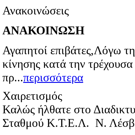
Ανακοινώσεις
ΑΝΑΚΟΙΝΩΣΗ
Αγαπητοί επιβάτες,Λόγω τη
κίνησης κατά την τρέχουσα
πρ...
περισσότερα
Χαιρετισμός
Καλώς ήλθατε στο Διαδικτ
Σταθμού Κ.Τ.Ε.Λ. Ν. Λέσβ