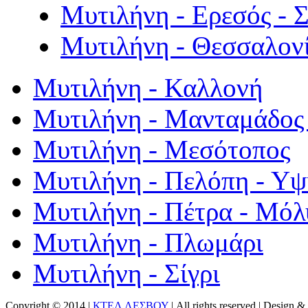
Μυτιλήνη - Ερεσός - 
Μυτιλήνη - Θεσσαλον
Μυτιλήνη - Καλλονή
Μυτιλήνη - Μανταμάδος 
Μυτιλήνη - Μεσότοπος
Μυτιλήνη - Πελόπη - Υ
Μυτιλήνη - Πέτρα - Μόλ
Μυτιλήνη - Πλωμάρι
Μυτιλήνη - Σίγρι
Copyright © 2014 |
ΚΤΕΛ ΛΕΣΒΟΥ
| All rights reserved | Design
& 