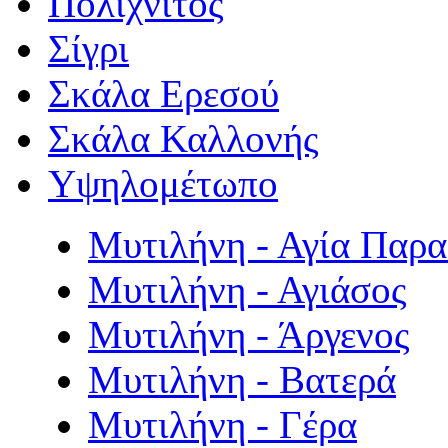
Πολιχνίτος
Σίγρι
Σκάλα Ερεσού
Σκάλα Καλλονής
Υψηλομέτωπο
Μυτιλήνη - Αγία Παρ
Μυτιλήνη - Αγιάσος
Μυτιλήνη - Άργενος
Μυτιλήνη - Βατερά
Μυτιλήνη - Γέρα