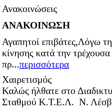
Ανακοινώσεις
ΑΝΑΚΟΙΝΩΣΗ
Αγαπητοί επιβάτες,Λόγω τη
κίνησης κατά την τρέχουσα
πρ...
περισσότερα
Χαιρετισμός
Καλώς ήλθατε στο Διαδικτ
Σταθμού Κ.Τ.Ε.Λ. Ν. Λέσβ