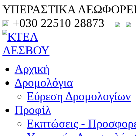
ΥΠΕΡΑΣΤΙΚΑ ΛΕΩΦΟΡΕ
+030 22510 28873
Αρχική
Δρομολόγια
Εύρεση Δρομολογίων
Προφίλ
Εκπτώσεις - Προσφορ