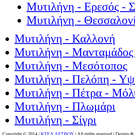
Μυτιλήνη - Ερεσός - 
Μυτιλήνη - Θεσσαλον
Μυτιλήνη - Καλλονή
Μυτιλήνη - Μανταμάδος 
Μυτιλήνη - Μεσότοπος
Μυτιλήνη - Πελόπη - Υ
Μυτιλήνη - Πέτρα - Μόλ
Μυτιλήνη - Πλωμάρι
Μυτιλήνη - Σίγρι
Copyright © 2014 |
ΚΤΕΛ ΛΕΣΒΟΥ
| All rights reserved | Design
& 