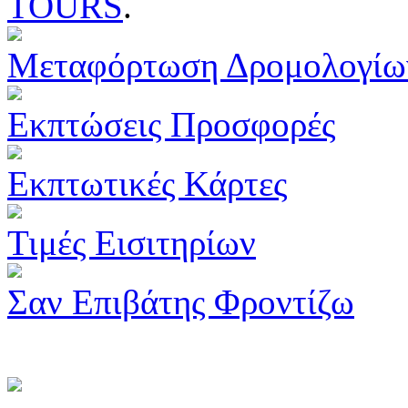
TOURS
.
Μεταφόρτωση Δρομολογίω
Εκπτώσεις Προσφορές
Εκπτωτικές Κάρτες
Τιμές Εισιτηρίων
Σαν Επιβάτης Φροντίζω